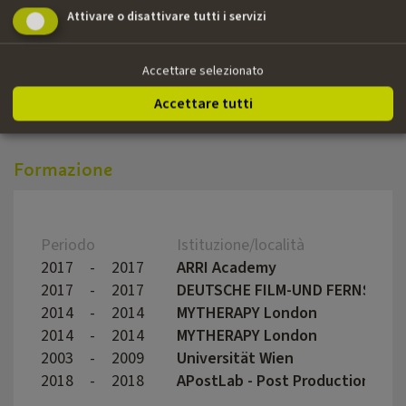
Attivare o disattivare tutti i servizi
2016
Der Man aus dem Eis
Felix
2014
Die Rattenlinie (aka Last Exit
Karin
Accettare selezionato
Südtirol)
Accettare tutti
Formazione
Periodo
Istituzione/località
2017
-
2017
ARRI Academy
2017
-
2017
DEUTSCHE FILM-UND FERNSEHAK
2014
-
2014
MYTHERAPY London
2014
-
2014
MYTHERAPY London
2003
-
2009
Universität Wien
2018
-
2018
APostLab - Post Production Wor