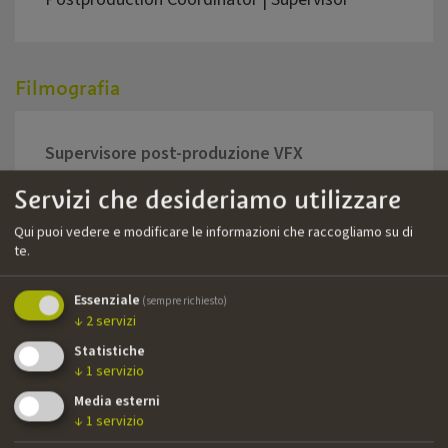
Filmografia
Supervisore post-produzione VFX
Servizi che desideriamo utilizzare
Anno
Titolo
Regia
2023
Perseverance
Miha K
Qui puoi vedere e modificare le informazioni che raccogliamo su di
te.
2023
Schnee
Esthe
Essenziale
(sempre richiesto)
2022
Caffè
Crist
↓
2
servizi
Statistiche
↓
1
servizio
Media esterni
2018
In my Room
Ulrich
↓
1
servizio