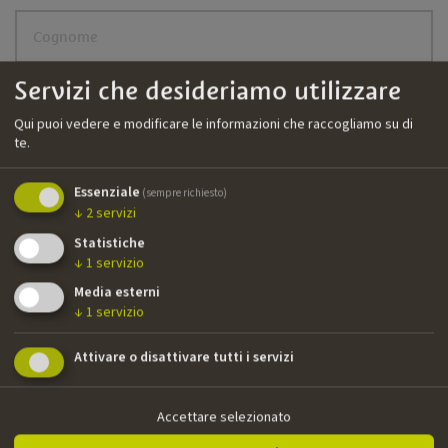
Cognome
Servizi che desideriamo utilizzare
E-mail
Qui puoi vedere e modificare le informazioni che raccogliamo su di
te.
Lingua della newsletter
Essenziale
(sempre richiesto)
↓
2
servizi
Accetto l'informativa sulla
privacy
Statistiche
↓
1
servizio
Newsletter registrieren
Media esterni
↓
1
servizio
Attivare o disattivare tutti i servizi
Accettare selezionato