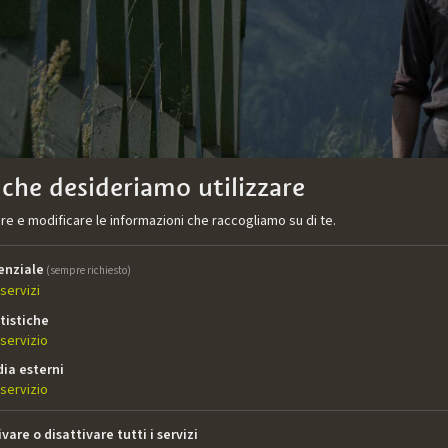
 che desideriamo utilizzare
re e modificare le informazioni che raccogliamo su di te.
enziale
LAND
(sempre richiesto)
servizi
tistiche
servizio
ia esterni
1. Il giovane padre di famiglia Anton si dedica agli esplosivi 
servizio
e diventa un fuggiasco senza fissa dimora. Il suo ribelle fr
 improvvisamente ad essere l’unico punto di riferimento per l
ivare o disattivare tutti i servizi