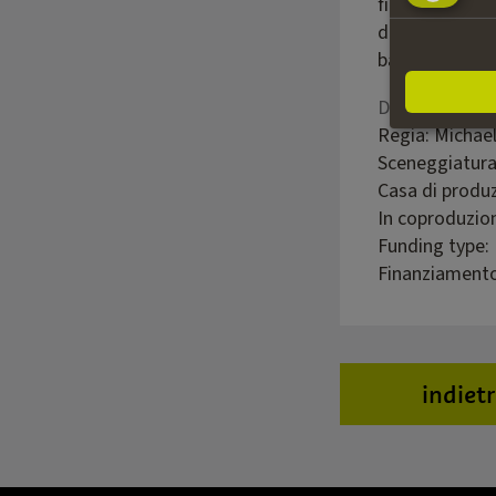
figli del frate
dall’ombra sov
battaglia contr
Dettagli della
Regia: Michael
Sceneggiatura
Casa di produz
In coproduzio
Funding type:
Finanziamento
indiet