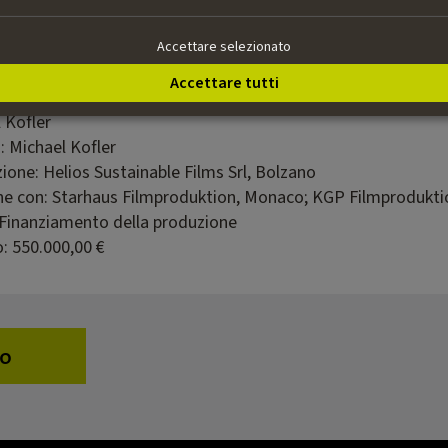
llo. Affascinato sempre più dall’idea romantica di ribellione, P
rumana del fratello mentre Anton, in esilio, conduce una glo
Accettare selezionato
o un nemico invisibile: la solitudine.
Accettare tutti
 produzione
 Kofler
: Michael Kofler
ione: Helios Sustainable Films Srl, Bolzano
ne con: Starhaus Filmproduktion, Monaco; KGP Filmprodukti
 Finanziamento della produzione
: 550.000,00 €
ro