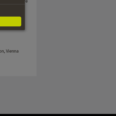
aul vuole uscire
riosa
on, Vienna