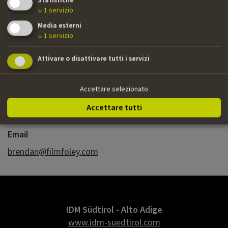
Statistiche
Britbox | sceneggiatore
↓
1
servizio
››
The Man Who Died
| serie TV | Elisa Viihde Viaplay |
Media esterni
sceneggiatore
↓
1
servizio
››
The Riddle
| lungometraggio | Image Entertainment,
Attivare o disattivare tutti i servizi
2.7m DVDs | sceneggiatore, produttore, regista
Accettare selezionato
Nazionalità
Accettare tutti
Britannica
Email
brendan@filmfoley.com
IDM Südtirol - Alto Adige
www.idm-suedtirol.com