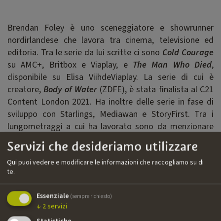
Brendan Foley è uno sceneggiatore e showrunner
nordirlandese che lavora tra cinema, televisione ed
editoria. Tra le serie da lui scritte ci sono
Cold Courage
su AMC+, Britbox e Viaplay, e
The Man Who Died
,
disponibile su Elisa ViihdeViaplay. La serie di cui è
creatore,
Body of Water
(ZDFE), è stata finalista al C21
Content London 2021. Ha inoltre delle serie in fase di
sviluppo con Starlings, Mediawan e StoryFirst. Tra i
lungometraggi a cui ha lavorato sono da menzionare
Johnny Was
(con Vinnie Jones) e
The Riddle
(con Derek
Servizi che desideriamo utilizzare
Jacobi). Brendan è anche autore del bestseller
Under
the Wire
, edito da Random House.
Qui puoi vedere e modificare le informazioni che raccogliamo su di
te.
Filmografia
Essenziale
(sempre richiesto)
↓
2
servizi
››
Cold Courage
| serie TV | AMC+, Viaplay, Lionsgate,