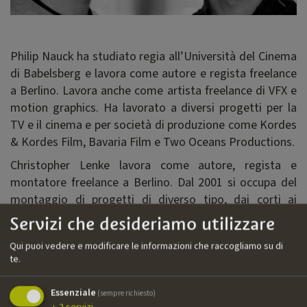
Philip Nauck ha studiato regia all’Università del Cinema
di Babelsberg e lavora come autore e regista freelance
a Berlino. Lavora anche come artista freelance di VFX e
motion graphics. Ha lavorato a diversi progetti per la
TV e il cinema e per società di produzione come Kordes
& Kordes Film, Bavaria Film e Two Oceans Productions.
Christopher Lenke lavora come autore, regista e
montatore freelance a Berlino. Dal 2001 si occupa del
montaggio di progetti di diverso tipo, dai corti ai
lungometraggi e dai video musicali a quelli aziendali.
Servizi che desideriamo utilizzare
Tra i clienti figurano ZDF, ServusTV, Getty Images, ESA
Qui puoi vedere e modificare le informazioni che raccogliamo su di
Film e Philharmonie Berlin.
te.
Essenziale
(sempre richiesto)
Filmografia