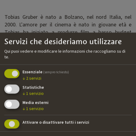
Tobias Gruber è nato a Bolzano, nel nord Italia, nel
2000. L'amore per il cinema è nato in giovane età e
Tobias ha iniziato a produrre film a basso budget
insieme ad alcuni amici al liceo. Nel 2018 ha co-fondato
Servizi che desideriamo utilizzare
la sua casa di produzione, TGM Media Group. Nel 2022
Qui puoi vedere e modificare le informazioni che raccogliamo su di
Tobias produce principalmente spot pubblicitari, ma
te.
desidera orientarsi verso la fiction e per questo ha
prodotto due cortometraggi e un episodio pilota per
Essenziale
(sempre richiesto)
una mini-serie.
↓
2
servizi
Nazionalità
Statistiche
↓
1
servizio
Italiana
Media esterni
Email
↓
1
servizio
tobias@sandgrain.film
Attivare o disattivare tutti i servizi