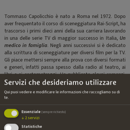
Tommaso Capolicchio è nato a Roma nel 1972. Dopo
aver frequentato il corso di sceneggiatura Rai-Script, ha
trascorso i primi dieci anni della sua carriera lavorando
in una delle serie TV di maggior successo in Italia,
Un
medico in famiglia
. Negli anni successivi si è dedicato
alla scrittura di sceneggiature per diversi film per la TV.
Gli piace mettersi sempre alla prova con diversi formati
e generi, infatti passa spesso dalla radio al teatro, ai
libri e ai cortometraggi. Ha pubblicato alcuni romanzi,
Servizi che desideriamo utilizzare
tra cui la dark comedy
Il club delle piccole morti
e il
thriller internazionale
L’infiltrato
.
Qui puoi vedere e modificare le informazioni che raccogliamo su di
te.
Filmografia
Essenziale
(sempre richiesto)
››
Crimini – Little Dream
| film TV | Rodeo Drive Media,
↓
2
servizi
Rai Fiction | sceneggiatore
Statistiche