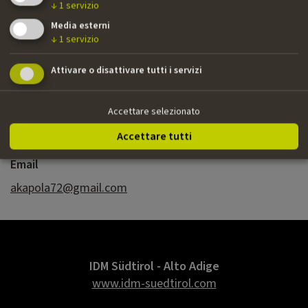
↓
1
servizio
››
Due mamme di troppo
| film TV e serie TV | R.T.I.,
Media esterni
Mediaset | sceneggiatore
↓
1
servizio
››
Fare bene mikles
| cortometraggio | Misami Film,
Verdecchi Film | sceneggiatore
Attivare o disattivare tutti i servizi
Accettare selezionato
Nazionalità
Accettare tutti
Italiana
Email
akapola72@gmail.com
IDM Südtirol - Alto Adige
www.idm-suedtirol.com