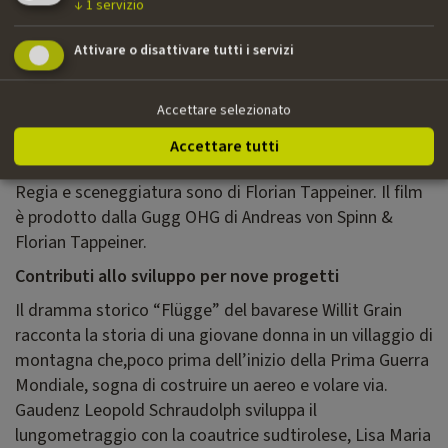
↓
1
servizio
Pictures (Francia), ed è stato scritto e diretto da Mickey
Lai. In “Grenzgang” un finanziere tirolese si trova
Attivare o disattivare tutti i servizi
intrappolato in conflitto tra doveri professionali e
problemi personali. Il corto è prodotto da Movie.mento
Accettare selezionato
di Bolzano; la regia è di Lorenz Klapfer. “Kalte Nähe”
racconta di un uomo che, dopo anni, torna alla fattoria
Accettare tutti
del padre e si confronta con un passato problematico.
Regia e sceneggiatura sono di Florian Tappeiner. Il film
è prodotto dalla Gugg OHG di Andreas von Spinn &
Florian Tappeiner.
Contributi allo sviluppo per nove progetti
Il dramma storico “Flügge” del bavarese Willit Grain
racconta la storia di una giovane donna in un villaggio di
montagna che,poco prima dell’inizio della Prima Guerra
Mondiale, sogna di costruire un aereo e volare via.
Gaudenz Leopold Schraudolph sviluppa il
lungometraggio con la coautrice sudtirolese, Lisa Maria