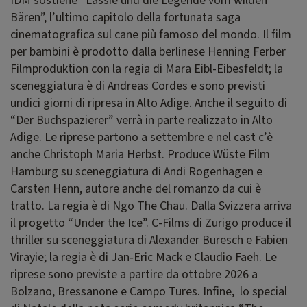
IDM sostiene “Lassie und die Legende vom wilden
Bären”, l’ultimo capitolo della fortunata saga
cinematografica sul cane più famoso del mondo. Il film
per bambini è prodotto dalla berlinese Henning Ferber
Filmproduktion con la regia di Mara Eibl-Eibesfeldt; la
sceneggiatura è di Andreas Cordes e sono previsti
undici giorni di ripresa in Alto Adige. Anche il seguito di
“Der Buchspazierer” verrà in parte realizzato in Alto
Adige. Le riprese partono a settembre e nel cast c’è
anche Christoph Maria Herbst. Produce Wüste Film
Hamburg su sceneggiatura di Andi Rogenhagen e
Carsten Henn, autore anche del romanzo da cui è
tratto. La regia è di Ngo The Chau. Dalla Svizzera arriva
il progetto “Under the Ice”. C-Films di Zurigo produce il
thriller su sceneggiatura di Alexander Buresch e Fabien
Virayie; la regia è di Jan‑Eric Mack e Claudio Faeh. Le
riprese sono previste a partire da ottobre 2026 a
Bolzano, Bressanone e Campo Tures. Infine, lo special