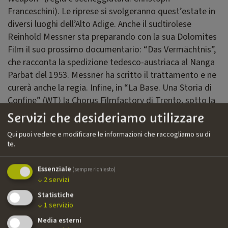
Franceschini). Le riprese si svolgeranno quest’estate in
diversi luoghi dell’Alto Adige. Anche il sudtirolese
Reinhold Messner sta preparando con la sua Dolomites
Film il suo prossimo documentario: “Das Vermächtnis”,
che racconta la spedizione tedesco-austriaca al Nanga
Parbat del 1953. Messner ha scritto il trattamento e ne
curerà anche la regia. Infine, in “La Base. Una Storia di
Confine” (WT) la Chorus Filmfactory di Trento, sotto la
regia di Vittorio Curzel, racconta di un'ex caserma a
Servizi che desideriamo utilizzare
Silandro (Alto Adige) oggi adibita a polo creativo e al
Qui puoi vedere e modificare le informazioni che raccogliamo su di
centro di controversie sul suo mantenimento.
te.
Supporto a tre cortometraggi
Essenziale
(sempre richiesto)
“Can You Touch Me?” è un cortometraggio sviluppato
↓
2
servizi
nell’ambito del programma MASO#2 che racconta di un
Statistiche
giovane cinese che vive un incontro che gli cambia la
↓
1
servizio
vita sulle montagne. Il film è prodotto da Potocol Pte
Media esterni
(Singapore), Ninjia Production (Malaysia) e Woooz