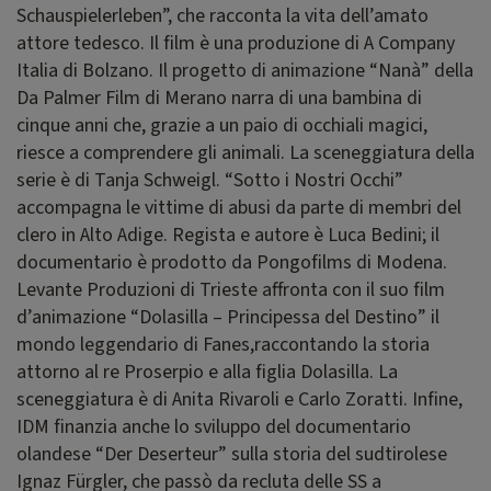
Schauspielerleben”, che racconta la vita dell’amato
attore tedesco. Il film è una produzione di A Company
Italia di Bolzano. Il progetto di animazione “Nanà” della
Da Palmer Film di Merano narra di una bambina di
cinque anni che, grazie a un paio di occhiali magici,
riesce a comprendere gli animali. La sceneggiatura della
serie è di Tanja Schweigl. “Sotto i Nostri Occhi”
accompagna le vittime di abusi da parte di membri del
clero in Alto Adige. Regista e autore è Luca Bedini; il
documentario è prodotto da Pongofilms di Modena.
Levante Produzioni di Trieste affronta con il suo film
d’animazione “Dolasilla – Principessa del Destino” il
mondo leggendario di Fanes,raccontando la storia
attorno al re Proserpio e alla figlia Dolasilla. La
sceneggiatura è di Anita Rivaroli e Carlo Zoratti. Infine,
IDM finanzia anche lo sviluppo del documentario
olandese “Der Deserteur” sulla storia del sudtirolese
Ignaz Fürgler, che passò da recluta delle SS a