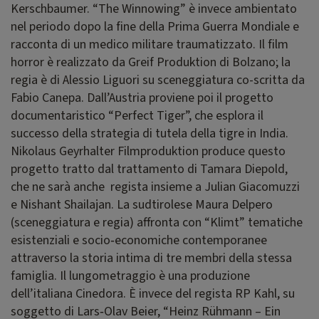
Kerschbaumer. “The Winnowing” è invece ambientato
nel periodo dopo la fine della Prima Guerra Mondiale e
racconta di un medico militare traumatizzato. Il film
horror è realizzato da Greif Produktion di Bolzano; la
regia è di Alessio Liguori su sceneggiatura co-scritta da
Fabio Canepa. Dall’Austria proviene poi il progetto
documentaristico “Perfect Tiger”, che esplora il
successo della strategia di tutela della tigre in India.
Nikolaus Geyrhalter Filmproduktion produce questo
progetto tratto dal trattamento di Tamara Diepold,
che ne sarà anche regista insieme a Julian Giacomuzzi
e Nishant Shailajan. La sudtirolese Maura Delpero
(sceneggiatura e regia) affronta con “Klimt” tematiche
esistenziali e socio‑economiche contemporanee
attraverso la storia intima di tre membri della stessa
famiglia. Il lungometraggio è una produzione
dell’italiana Cinedora. È invece del regista RP Kahl, su
soggetto di Lars‑Olav Beier, “Heinz Rühmann – Ein