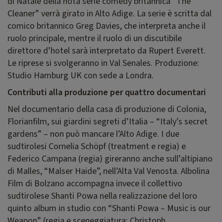
di Natale della nota serie comedy britannica “The
Cleaner” verrà girato in Alto Adige. La serie è scritta dal
comico britannico Greg Davies, che interpreta anche il
ruolo principale, mentre il ruolo di un discutibile
direttore d’hotel sarà interpretato da Rupert Everett.
Le riprese si svolgeranno in Val Senales. Produzione:
Studio Hamburg UK con sede a Londra.
Contributi alla produzione per quattro documentari
Nel documentario della casa di produzione di Colonia,
Florianfilm, sui giardini segreti d’Italia – “Italy’s secret
gardens” – non può mancare l’Alto Adige. I due
sudtirolesi Cornelia Schöpf (treatment e regia) e
Federico Campana (regia) gireranno anche sull’altipiano
di Malles, “Malser Haide”, nell’Alta Val Venosta. Albolina
Film di Bolzano accompagna invece il collettivo
sudtirolese Shanti Powa nella realizzazione del loro
quinto album in studio con “Shanti Powa – Music is our
Weapon” (regia e sceneggiatura: Christoph