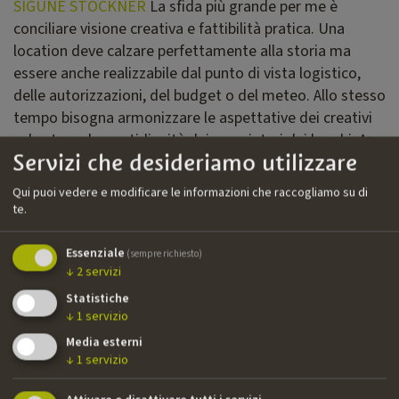
SIGUNE STOCKNER
La sfida più grande per me è
conciliare visione creativa e fattibilità pratica. Una
location deve calzare perfettamente alla storia ma
essere anche realizzabile dal punto di vista logistico,
delle autorizzazioni, del budget o del meteo. Allo stesso
tempo bisogna armonizzare le aspettative dei creativi
sul set con la quotidianità dei proprietari dei luoghi. A
Servizi che desideriamo utilizzare
volte servono tante capacità organizzative quante
competenze relazionali per restare flessibili e trovare
Qui puoi vedere e modificare le informazioni che raccogliamo su di
soluzioni rapide. Sono proprio queste sfide a rendere il
te.
lavoro stimolante e mai noioso.
Essenziale
(sempre richiesto)
TAKE
C’è qualche location che ha individuato o seguito e
↓
2
servizi
che le è rimasta particolarmente nel cuore?
Statistiche
↓
1
servizio
SIGUNE STOCKNER
Alcuni luoghi restano impressi per
Media esterni
motivi diversi. A volte è l’ospitalità calorosa dei
↓
1
servizio
proprietari che colpisce. Altre volte è la sensazione che il
tempo lì si sia fermato. Trovo particolarmente