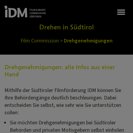
Togg
Drehen in Südtirol
Film Commission
>
Drehgenehmigungen
Drehgenehmigungen: alle Infos aus einer
Hand
Mithilfe der Südtiroler Filmförderung IDM können Sie
Ihre Behördengänge deutlich beschleunigen. Dabei
entscheiden Sie selbst, wie sehr wie Sie unterstützen
sollen:
Sie möchten Drehgenehmigungen bei Südtiroler
Behörden und privaten Motivgebern selbst einholen