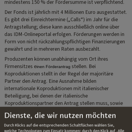
mindestens 150 % der Fördersumme ist verpflichtend.
Der Fonds ist jährlich mit 4 Millionen Euro ausgestattet.
Es gibt drei Einreichtermine („Calls“) im Jahr für die
Antragstellung; diese kann ausschließlich online über
das IDM-Onlineportal erfolgen. Förderungen werden in
Form von nicht rückzahlungspflichtigen Finanzierungen
gewährt und in mehreren Raten ausbezahlt.
Produzenten können unabhängig vom Ort ihres
Firmensitzes e
stellen. Bei
inen Förderantrag
Koproduktionen stellt in der Regel der majoritäre
Partner den Antrag. Eine Ausnahme bilden
internationale Koproduktionen mit italienischer
Beteiligung, bei denen der italienische
Koproduktionspartner den Antrag stellen muss, sowie
bei Produktionen mit Südtiroler Beteiligung, bei denen
Dienste, die wir nutzen möchten
die Südtiroler Produktionsfirma den Antrag stellt.
Durch Klicks auf die entsprechenden Schaltflächen wählen Sie,
welche Technologien zum Einsatz kommen; durch den Klick auf „Alle