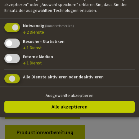
akzeptieren“ oder „Auswahl speichern“ erklären Sie, dass Sie den
Einsatz der ausgewählten Technologien erlauben.
Notwendig
(immer erforderlich)
↓
2
Dienste
Besucher-Statistiken
↓
1
Dienst
Externe Medien
↓
1
Dienst
Foto: Das Wunder von Wörgl
Alle Dienste aktivieren oder deaktivieren
Ausgewählte akzeptieren
Alle akzeptieren
Produktionsförderung
Produktionvorbereitung