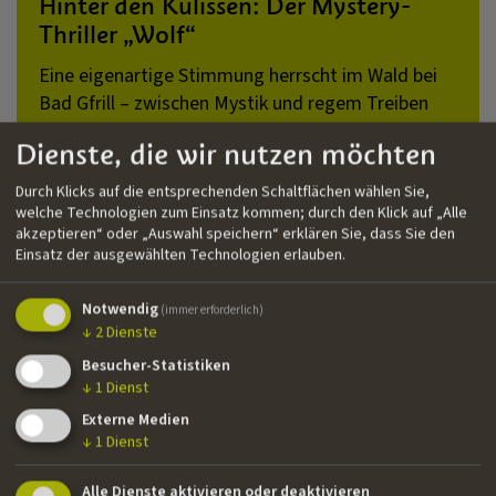
Hinter den Kulissen: Der Mystery-
Thriller „Wolf“
Eine eigenartige Stimmung herrscht im Wald bei
Bad Gfrill – zwischen Mystik und regem Treiben
auf einem hell erleuchteten Filmset mitten in der
Dienste, die wir nutzen möchten
Nacht. In rund 30 Drehtagen im April und Mai
entsteht hier der Mystery-Thriller „Wolf“
Durch Klicks auf die entsprechenden Schaltflächen wählen Sie,
(Arbeitstitel) der Südtirolerin Nancy Camaldo.
welche Technologien zum Einsatz kommen; durch den Klick auf „Alle
akzeptieren“ oder „Auswahl speichern“ erklären Sie, dass Sie den
Einsatz der ausgewählten Technologien erlauben.
Notwendig
(immer erforderlich)
↓
2
Dienste
Besucher-Statistiken
↓
1
Dienst
Externe Medien
↓
1
Dienst
Alle Dienste aktivieren oder deaktivieren