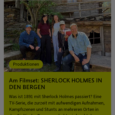
Produktionen
Am Filmset: SHERLOCK HOLMES IN
DEN BERGEN
Was ist 1891 mit Sherlock Holmes passiert? Eine
TV‑Serie, die zurzeit mit aufwendigen Aufnahmen,
Kampfszenen und Stunts an mehreren Orten in