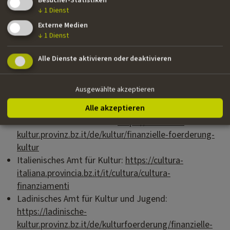
Besucher-Statistiken
Gelten für Kunstschaffende, Verbände, Stiftungen und
↓
1
Dienst
Genossenschaften, die aus Südtirol stammen oder ihre
Externe Medien
Tätigkeit seit mindestens zwei Jahren dort ausüben.
↓
1
Dienst
Projekte, die bereits von diesen oder anderen
Strukturen der Autonomen Provinz Bozen gefördert
Alle Dienste aktivieren oder deaktivieren
werden, können vom IDM Music Fund Südtirol
nicht
gefördert werden.
Ausgewählte akzeptieren
Weitere Informationen zu den Förderungen und
Beiträgen der Provinz finden Sie hier:
Alle akzeptieren
Deutsches Amt für Kultur:
https://deutsche-
kultur.provinz.bz.it/de/kultur/finanzielle-foerderung-
kultur
Italienisches Amt für Kultur:
https://cultura-
italiana.provincia.bz.it/it/cultura/cultura-
finanziamenti
Ladinisches Amt für Kultur und Jugend:
https://ladinische-
kultur.provinz.bz.it/de/kulturfoerderung/finanzielle-