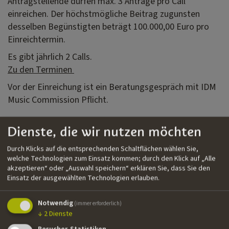
Antragstellende dürfen max. 3 Anträge pro Call
einreichen. Der höchstmögliche Beitrag zugunsten
desselben Begünstigten beträgt 100.000,00 Euro pro
Einreichtermin.
Es gibt jährlich 2 Calls.
Zu den Terminen
Vor der Einreichung ist ein Beratungsgespräch mit IDM
Music Commission Pflicht.
Dienste, die wir nutzen möchten
Förderungen bei der Provinz
Durch Klicks auf die entsprechenden Schaltflächen wählen Sie,
welche Technologien zum Einsatz kommen; durch den Klick auf „Alle
In Südtirol gibt es noch andere Förderungen und
akzeptieren“ oder „Auswahl speichern“ erklären Sie, dass Sie den
Einsatz der ausgewählten Technologien erlauben.
Beiträge für Kunst- und Kulturschaffende. Das deutsche
und das italienische Amt für Kultur, sowie das ladinische
Notwendig
Amt für Kultur und Jugend bieten eigene Förderungen
(immer erforderlich)
↓
2
Dienste
und Beiträge für die jeweiligen Sprachgruppen an. Diese