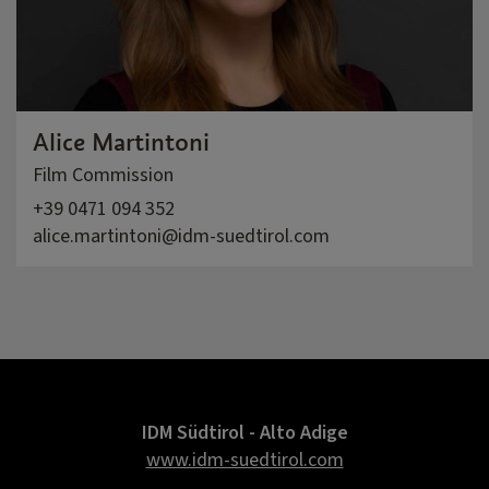
Alice Martintoni
Film Commission
+39 0471 094 352
alice.martintoni@idm-suedtirol.com
IDM Südtirol - Alto Adige
www.idm-suedtirol.com