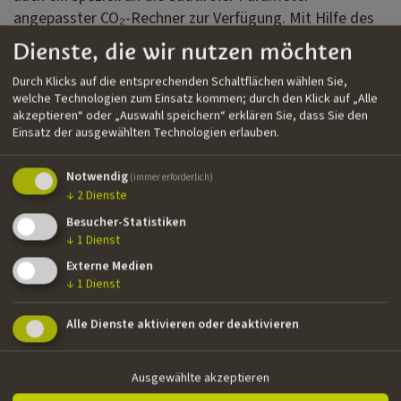
angepasster CO₂-Rechner zur Verfügung. Mit Hilfe des
Rechners können einzelne Projekte erfasst werden, um
Dienste, die wir nutzen möchten
deren ökologischen Fußabdruck zu messen
Durch Klicks auf die entsprechenden Schaltflächen wählen Sie,
und potentielle Einsparmöglichkeiten zu erkennen.
welche Technologien zum Einsatz kommen; durch den Klick auf „Alle
akzeptieren“ oder „Auswahl speichern“ erklären Sie, dass Sie den
Einsatz der ausgewählten Technologien erlauben.
Green Shooting CO2 Rechner
Notwendig
(immer erforderlich)
↓
2
Dienste
Besucher-Statistiken
↓
1
Dienst
Externe Medien
↓
1
Dienst
Downloads
Alle Dienste aktivieren oder deaktivieren
Leitfaden Green Shooting
(pdf, 287 KB)
Template Energieplan
(xlsx, 19 KB)
Ausgewählte akzeptieren
Template Mobilitäts Und Transportplan
(xlsx, 21 KB)