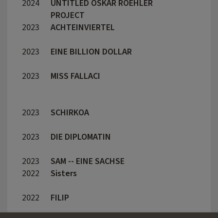
(Gaumont / Netflix), diretto da Stefan
2024
UNTITLED OSKAR ROEHLER
OSKA
Ruzowitzky.
PROJECT
2023
ACHTEINVIERTEL
Oskar
2023
EINE BILLION DOLLAR
FLORI
BRAA
2023
MISS FALLACI
LUCA 
MART
GONN
2023
SCHIRKOA
ISHA
2023
DIE DIPLOMATIN
Rolan
2023
SAM -- EINE SACHSE
Jörg W
2022
Sisters
Linda
2022
FILIP
Micha