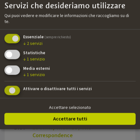
2022
Hill of vision (aka. Resilient)
Rober
Servizi che desideriamo utilizzare
Qui puoi vedere e modificare le informazioni che raccogliamo su di
2021
DIARY OF SPICES
Massi
te.
2020
CURON
Fabio 
Essenziale
(sempre richiesto)
2020
EIN HAUCH VON AMERIKA
Dror 
↓
2
servizi
2020
WAS WIR WOLLTEN
Ulrike
Statistiche
↓
1
servizio
2019
FORD VS. FERRARI (Four Oscar
Jame
Media esterni
nominations)
↓
1
servizio
2018
Head full of honey
Til S
Attivare o disattivare tutti i servizi
2017
Crescendo
Dror 
Accettare selezionato
2017
A HIDDEN LIFE (CANNES 2019)
Terre
Accettare tutti
2016
La corrispondenza / The
Giuse
Correspondence