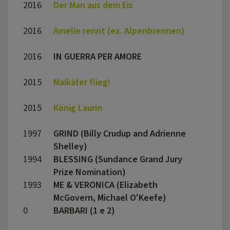
2016
Der Man aus dem Eis
Felix
2016
Amelie rennt (ex. Alpenbrennen)
Tobia
2016
IN GUERRA PER AMORE
Pif
2015
Maikäfer flieg!
Mirja
2015
König Laurin
Matth
1997
GRIND (Billy Crudup and Adrienne
Chris 
Shelley)
1994
BLESSING (Sundance Grand Jury
Paul 
Prize Nomination)
1993
ME & VERONICA (Elizabeth
Don S
McGovern, Michael O'Keefe)
0
BARBARI (1 e 2)
Barba
Leine