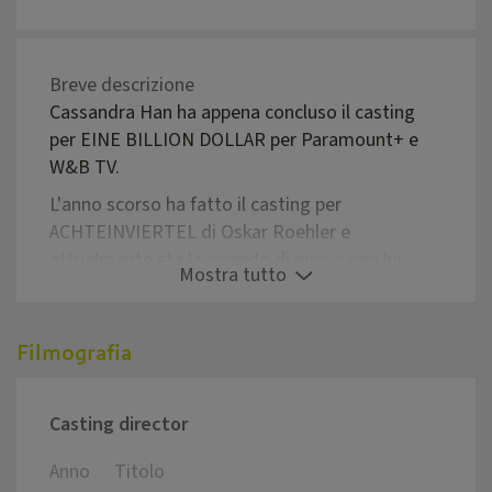
Breve descrizione
Cassandra Han ha appena concluso il casting
per EINE BILLION DOLLAR per Paramount+ e
W&B TV.
L'anno scorso ha fatto il casting per
ACHTEINVIERTEL di Oskar Roehler e
attualmente sta lavorando di nuovo con lui.
Mostra tutto
CASTING UK per la serie italiana Paramount+
MISS FALLACI (Minerva).
Filmografia
I suoi crediti nel casting italiano includono LE
MANS 66 - AGAINST ANY CHANCE di James
Mangold della Twentieth Century Fox, A
Casting director
HIDDEN LIFE di Terrence Malick, presentato in
anteprima a Cannes nel 2019 e BARBARIAN
Anno
Titolo
Regia