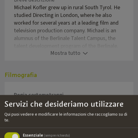
Michael Kofler grew up in rural South Tyrol. He
studied Directing in London, where he also
worked for several years at a leading film and
television production company. Michael is an
alumnus of the Berlinale Talent Campus, the
talent development program of the Berlinale.
Mostra tutto
His screenplay for his debut feature film,
ZWEITLAND, (A LAND WITHIN), won the top
award in the Racconti Development Lab of the
Filmografia
IDM Film Commission. The film had its world
premiere in the CineCoPro competition at
Filmfest Munich 2025, where it was nominated
Regia cortometraggi
for the CineCoPro-Award as best international
Servizi che desideriamo utilizzare
co-production.
Anno
Titolo
Regia
Qui puoi vedere e modificare le informazioni che raccogliamo su di
2010
The Retreat
Micha
te.
2009
The Visit
Micha
Essenziale
(sempre richiesto)