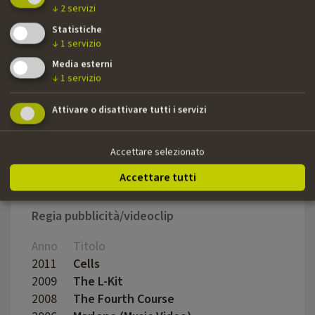
2006
Left to the dogs
Micha
↓
2
servizi
Statistiche
↓
1
servizio
Media esterni
Regia lungometraggi di finzione
↓
1
servizio
Anno
Titolo
Regia
Attivare o disattivare tutti i servizi
2025
A Land Within
Micha
Accettare selezionato
Accettare tutti
Regia pubblicità/videoclip
Anno
Titolo
Regia
2011
Cells
Micha
2009
The L-Kit
Micha
2008
The Fourth Course
Micha