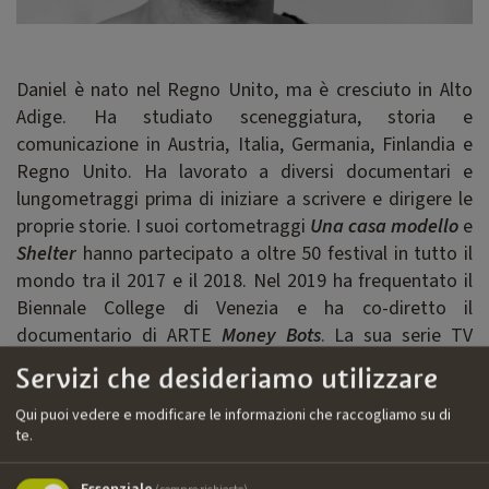
Daniel è nato nel Regno Unito, ma è cresciuto in Alto
Adige. Ha studiato sceneggiatura, storia e
comunicazione in Austria, Italia, Germania, Finlandia e
Regno Unito. Ha lavorato a diversi documentari e
lungometraggi prima di iniziare a scrivere e dirigere le
proprie storie. I suoi cortometraggi
Una casa modello
e
Shelter
hanno partecipato a oltre 50 festival in tutto il
mondo tra il 2017 e il 2018. Nel 2019 ha frequentato il
Biennale College di Venezia e ha co-diretto il
documentario di ARTE
Money Bots
. La sua serie TV
Social Murder
è stata opzionata da Black Sheep Films
Servizi che desideriamo utilizzare
nello stesso anno. Attualmente sta lavorando a un
documentario di follow up per ARTE, sviluppando il suo
Qui puoi vedere e modificare le informazioni che raccogliamo su di
te.
primo lungometraggio e pianificando l’uscita – nel 2022
– del suo primo graphic novel
Acid Accessories
.