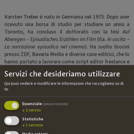
Karsten Treber è nato in Germania nel 1975. Dopo aver
ricevuto una borsa di studio per studiare un anno a
Toronto, ha concluso il dottorato con la tesi
Auf
Abwegen – Episodisches Erzählen im Film
(ita.
In uscita –
La narrazione episodica nel cinema
). Ha svolto tirocini
presso ZDF, Bavaria Media e diverse case editrici, che lo
hanno portato a lavorare come script editor freelance e
come book scout alla Yellow Bird Pictures.
Servizi che desideriamo utilizzare
Qui puoi vedere e modificare le informazioni che raccogliamo su di
Filmografia
te.
››
Celebration of Flight
| documentario | Lombardo
Essenziale
(sempre richiesto)
Films, ZDF/ARTE | script editor
↓
2
servizi
››
Liebe geht durch den Magen
| film TV | Solaris, Bavaria
Statistiche
Film, ARD | supervising editor
↓
1
servizio