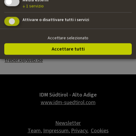
Media esterni
››
Der Wunschbaum
| miniserie TV | Bavaria Film, ARD,
↓
1
servizio
ORF | supervising editor della versione in due parti
Attivare o disattivare tutti i servizi
Nazionalità
Accettare selezionato
Tedesca
Accettare tutti
Email
treber.k@web.de
IDM Südtirol - Alto Adige
www.idm-suedtirol.com
Newsletter
Team
,
Impressum
,
Privacy
,
Cookies