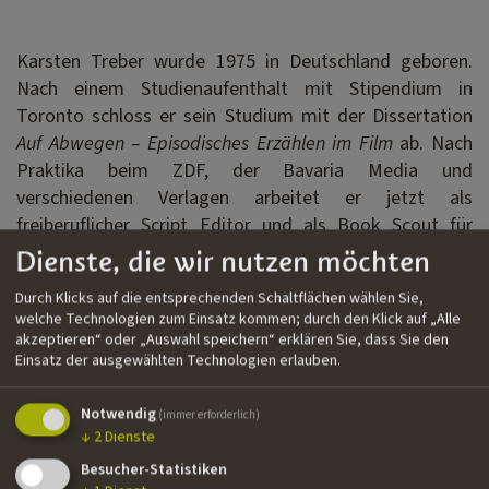
Karsten Treber wurde 1975 in Deutschland geboren.
Nach einem Studienaufenthalt mit Stipendium in
Toronto schloss er sein Studium mit der Dissertation
Auf Abwegen – Episodisches Erzählen im Film
ab. Nach
Praktika beim ZDF, der Bavaria Media und
verschiedenen Verlagen arbeitet er jetzt als
freiberuflicher Script Editor und als Book Scout für
Yellow Bird Pictures.
Dienste, die wir nutzen möchten
Durch Klicks auf die entsprechenden Schaltflächen wählen Sie,
welche Technologien zum Einsatz kommen; durch den Klick auf „Alle
Filmografie
akzeptieren“ oder „Auswahl speichern“ erklären Sie, dass Sie den
Einsatz der ausgewählten Technologien erlauben.
››
Celebration of Flight
| Dokumentarfilm | Lombardo
Films, ZDF/ARTE | Script Editor
Notwendig
(immer erforderlich)
››
Liebe geht durch den Magen
| Fernsehfilm | Solaris,
↓
2
Dienste
Bavaria Film, ARD | Supervising Editor
Besucher-Statistiken