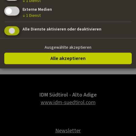
››
Der Wunschbaum
| Fernseh-Miniserie | Bavaria Film,
↓
1
Dienst
ARD, ORF | Supervising Editor der zweiteiligen Version
Externe Medien
↓
1
Dienst
Nationalität
Alle Dienste aktivieren oder deaktivieren
Deutsch
Ausgewählte akzeptieren
E-Mail
Alle akzeptieren
treber.k@web.de
IDM Südtirol - Alto Adige
www.idm-suedtirol.com
Newsletter