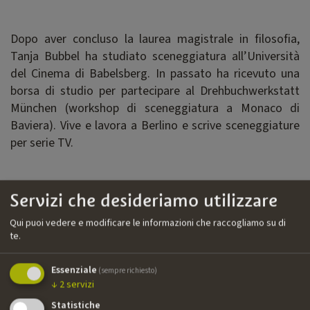
Dopo aver concluso la laurea magistrale in filosofia,
Tanja Bubbel ha studiato sceneggiatura all’Università
del Cinema di Babelsberg. In passato ha ricevuto una
borsa di studio per partecipare al Drehbuchwerkstatt
München (workshop di sceneggiatura a Monaco di
Baviera). Vive e lavora a Berlino e scrive sceneggiature
per serie TV.
Filmografia
Servizi che desideriamo utilizzare
››
Kitz
| serie TV | H&V Entertainment | sceneggiatrice
Qui puoi vedere e modificare le informazioni che raccogliamo su di
››
Biohackers
| serie TV | Claussen + Putz Filmproduktion
te.
| sceneggiatrice
Essenziale
(sempre richiesto)
››
Morden im Norden
| serie TV | NDF, NDR |
↓
2
servizi
sceneggiatrice
Statistiche