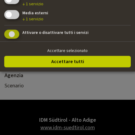
↓
1
servizio
Media esterni
Nazionalità
↓
1
servizio
Tedesca
Attivare o disattivare tutti i servizi
Email
tanja@tanjabubbel.de
Accettare selezionato
Sito web
Accettare tutti
www.tanjabubbel.de
Agenzia
Scenario
IDM Südtirol - Alto Adige
www.idm-suedtirol.com