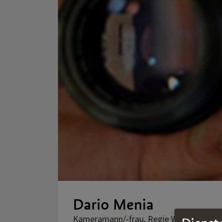
Dario Menia
Kameramann/-frau, Regie Werbung/Vide