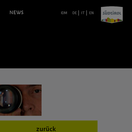
|
|
NEWS
IDM
DE
IT
EN
zurück