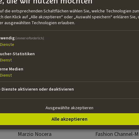
e, die wir nutzen möchten
auf die entsprechenden Schaltflächen wählen Sie, welche Technologien zum
 den Klick auf „Alle akzeptieren“ oder „Auswahl speichern“ erklären Sie, 
der ausgewählten Technologien erlauben.
twendig
(immer erforderlich)
Dienste
ucher-Statistiken
Dienst
erne Medien
Dienst
e Dienste aktivieren oder deaktivieren
Regisseur/in
Produktionsfirma
Gianlorenzo Mortgat
Action Brand-Mila
Ausgewählte akzeptieren
es
Domenico Faro
Editime - Seregno
Dario Menia
Milagro-Varese, Di
Alle akzeptieren
Dario Menia
Milagro-Varese, Di
Marzio Nocera
Fashion Channel-M