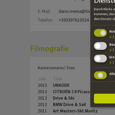
Dienst
Durch Klicks 
E-Mail
dario.menia@tiscali.it
kommen; durch
den Einsatz 
Telefon
+393397610524
No
↓
2
Bes
Filmografie
↓
1
Ext
↓
1
Kameramann/-frau
All
Jahr
Titel
2013
UNKODE
2013
CITROËN C4 Picasso-Val di Fun
2012
Drive & Ski
2012
BMW Drive & Sail
2011
Art Masters-Skt.Moritz