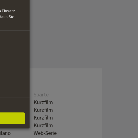
 Einsatz
dass Sie
Sparte
no
Kurzfilm
(MI)
Kurzfilm
rector
Kurzfilm
rector
Kurzfilm
ilano
Web-Serie