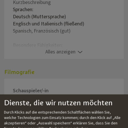
Kurzbeschreibung
Sprachen:
Deutsch (Muttersprache)
Englisch und Italienisch (fließend)
Spanisch, Französisch (gut)
Besondere Fähigkeiten:
Alles anzeigen
Gitarre, Klavier, Gesang
Moderation, Improvisationstheater
Skifahren, Skitouren, Bergsteigen, Klettern,
Filmografie
Yoga
Schauspieler/-in
Dienste, die wir nutzen möchten
Jahr
Titel
Regis
2022
Joe der Film
Thoma
Durch Klicks auf die entsprechenden Schaltflächen wählen Sie,
2021
Zwei Darsteller suchen ihren
Karl P
welche Technologien zum Einsatz kommen; durch den Klick auf „Alle
akzeptieren“ oder „Auswahl speichern“ erklären Sie, dass Sie den
Regisseur