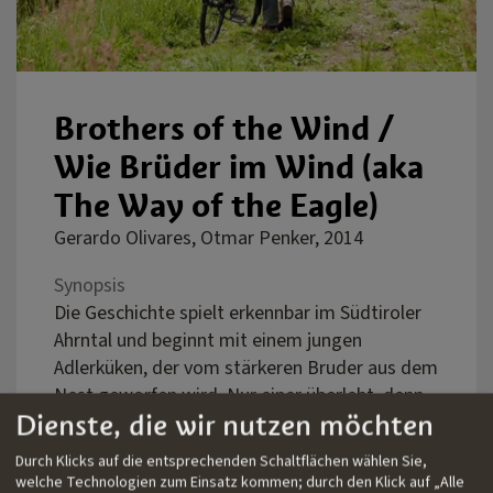
Brothers of the Wind /
Wie Brüder im Wind (aka
The Way of the Eagle)
Gerardo Olivares, Otmar Penker, 2014
Synopsis
Die Geschichte spielt erkennbar im Südtiroler
Ahrntal und beginnt mit einem jungen
Adlerküken, der vom stärkeren Bruder aus dem
Nest geworfen wird. Nur einer überlebt, denn
Dienste, die wir nutzen möchten
so ist das Gesetz der Natur. Doch das
Schicksal will es diesmal anders, das
Durch Klicks auf die entsprechenden Schaltflächen wählen Sie,
abgestoßene Adlerküken wird von einem
welche Technologien zum Einsatz kommen; durch den Klick auf „Alle