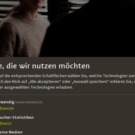
e, die wir nutzen möchten
auf die entsprechenden Schaltflächen wählen Sie, welche Technologien zum
 den Klick auf „Alle akzeptieren“ oder „Auswahl speichern“ erklären Sie, 
Io la volevo uccidere
der ausgewählten Technologien erlauben.
Costanzo
twendig
(immer erforderlich)
Dienste
elle Strafanstalt Moncaldo. Elisa Zanetti verbüßt dort die S
ucher-Statistiken
Schwester, den sie vor zehn Jahren beging. Sie hatte die Lei
Dienst
, erinnert sich aber kaum daran. Nach dem Verbrechen verst
erne Medien