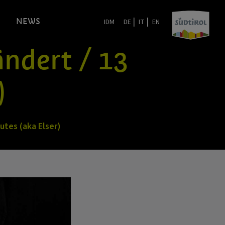
|
|
NEWS
IDM
DE
IT
EN
ändert / 13
)
nutes (aka Elser)