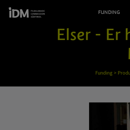
FUNDING
Elser - Er
Funding
>
Produ