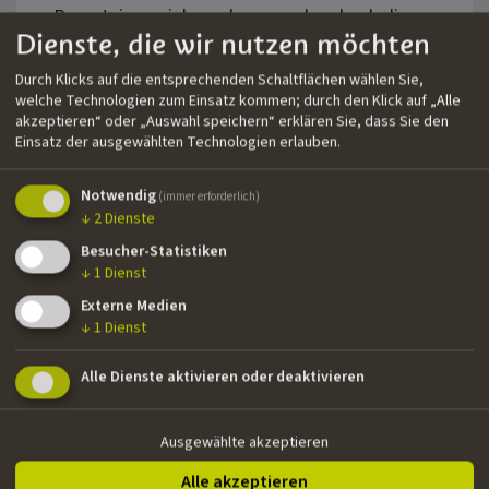
Bergsteigen einhergehen, werden durch die
Dienste, die wir nutzen möchten
vielen Geschichten weitergetragen. Inzwischen
ist Bergesteigen ein globales Phänomen und
Durch Klicks auf die entsprechenden Schaltflächen wählen Sie,
zugänglich für Millionen von Menschen.
welche Technologien zum Einsatz kommen; durch den Klick auf „Alle
akzeptieren“ oder „Auswahl speichern“ erklären Sie, dass Sie den
Reinhold Messner erklärt, wie die
Einsatz der ausgewählten Technologien erlauben.
faszinierende Konfrontation mit den Bergen in
Form von Sport, Tourismus und dem
Notwendig
(immer erforderlich)
ultimativen Selbsttest sich in viele Disziplinen
↓
2
Dienste
aufgespalten hat und so zur nächsten
Besucher-Statistiken
Generation weitergetragen wird. Messner
↓
1
Dienst
dreht für dieses Projekt ausschließlich in
Externe Medien
Südtirol und fast das gesamte künstlerische,
↓
1
Dienst
administrative und technische Team sowie die
filmischen Dienstleister kommen aus Südtirol.
Alle Dienste aktivieren oder deaktivieren
Produktionsdetails
Ausgewählte akzeptieren
Regie: Reinhold Messner
Drehbuch: Reinhold Messner
Alle akzeptieren