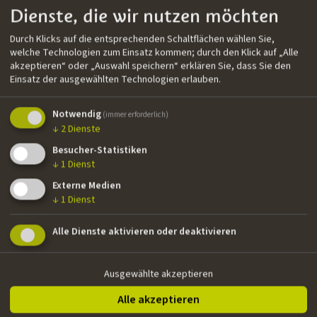
Filmografie
Dienste, die wir nutzen möchten
››
LUSITANIA
| Fernsehserie
Durch Klicks auf die entsprechenden Schaltflächen wählen Sie,
welche Technologien zum Einsatz kommen; durch den Klick auf „Alle
››
AN AVOCADO PIT
| Kurzfilm | Gewinner des New Talent
akzeptieren“ oder „Auswahl speichern“ erklären Sie, dass Sie den
Award bei Indie Lisboa 2022
Einsatz der ausgewählten Technologien erlauben.
››
CASSANDRA
| TV-Miniserie
Notwendig
(immer erforderlich)
››
BLUE LISBON
| Fernsehserie
↓
2
Dienste
››
SADNESS AND JOY IN THE LIFE OF GIRAFFES
| Spielfilm |
Besucher-Statistiken
↓
1
Dienst
Gewinner des Best Adapted Screenplay bei Portuguese
Film Academy
Externe Medien
↓
1
Dienst
››
TRUTH OR CONSEQUENCE
| Dokumentarfilm
Alle Dienste aktivieren oder deaktivieren
››
THE BOYS
| Fernsehserie
››
ODISSEIA
| Fernsehserie | Gewinner des Best Actor bei
Ausgewählte akzeptieren
Fantastic Awards
››
AMERICA
| Spielfilm | Gewinner des Best Director und
Alle akzeptieren