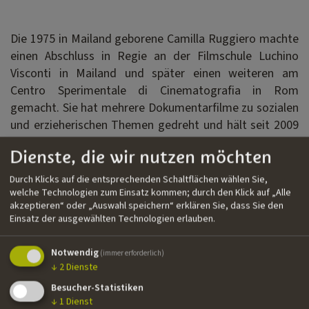
Die 1975 in Mailand geborene Camilla Ruggiero machte
einen Abschluss in Regie an der Filmschule Luchino
Visconti in Mailand und später einen weiteren am
Centro Sperimentale di Cinematografia in Rom
gemacht. Sie hat mehrere Dokumentarfilme zu sozialen
und erzieherischen Themen gedreht und hält seit 2009
Filmworkshops an Gymnasien ab.
Dienste, die wir nutzen möchten
Durch Klicks auf die entsprechenden Schaltflächen wählen Sie,
Filmografie
welche Technologien zum Einsatz kommen; durch den Klick auf „Alle
akzeptieren“ oder „Auswahl speichern“ erklären Sie, dass Sie den
››
Lost and Found
| Abschlusskurzfilm | Rai Cinema |
Einsatz der ausgewählten Technologien erlauben.
Drehbuch, Regie
››
Blood Right
| Spielfilm | Acaba Film Production |
Notwendig
(immer erforderlich)
↓
2
Dienste
Drehbuch
Besucher-Statistiken
››
End of the World
| Spielfilm | I Quattro Gatti |
↓
1
Dienst