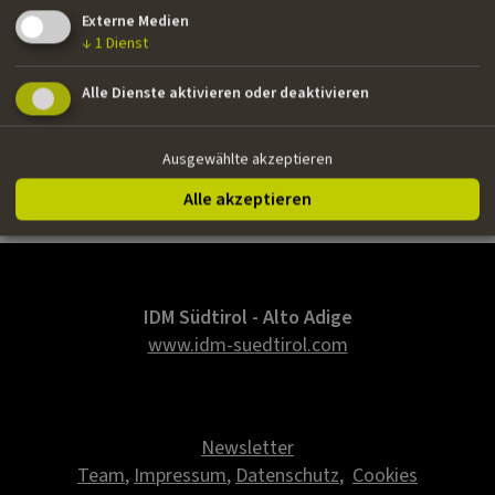
Drehbuch
Externe Medien
↓
1
Dienst
Nationalität
Alle Dienste aktivieren oder deaktivieren
Italienisch
E-Mail
Ausgewählte akzeptieren
camillaruggiero1@gmail.com
Alle akzeptieren
IDM Südtirol - Alto Adige
www.idm-suedtirol.com
Newsletter
Team
,
Impressum
,
Datenschutz
,
Cookies