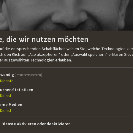
e, die wir nutzen möchten
auf die entsprechenden Schaltflächen wählen Sie, welche Technologien zum
 den Klick auf „Alle akzeptieren“ oder „Auswahl speichern“ erklären Sie, 
der ausgewählten Technologien erlauben.
twendig
(immer erforderlich)
Dienste
ucher-Statistiken
Dienst
erne Medien
ehbuch-Studium am Centro Sperimentale di Cinematografia 
Dienst
igsten italienischen Fernsehproduzenten und -sender, darunt
ng mehrerer Spielfilme und Fernsehserien beteiligt, z.B
e Dienste aktivieren oder deaktivieren
HBO-Fernsehserie
Rom
. Er ist Tutor und Gastdozent für me