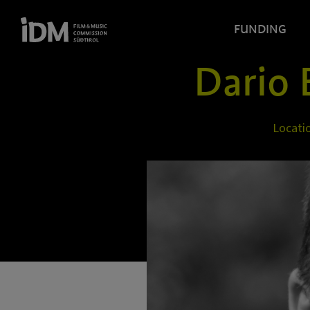
FUNDING
Dario
Locati