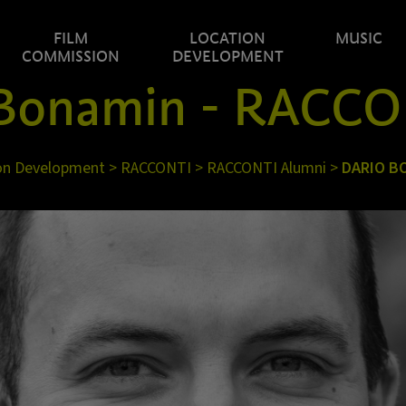
FILM
LOCATION
MUSIC
COMMISSION
DEVELOPMENT
 Bonamin - RACCO
on Development
>
RACCONTI
>
RACCONTI Alumni
>
DARIO B