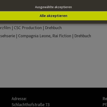
matografia in Rom, die Scuola Holden in Turin und Serial Eye
Ausgewählte akzeptieren
Alle akzeptieren
rzfilm | CSC Production | Drehbuch
nsehserie | Compagnia Leone, Rai Fiction | Drehbuch
Adresse:
Re
Schlachthofstraße 73
Pf