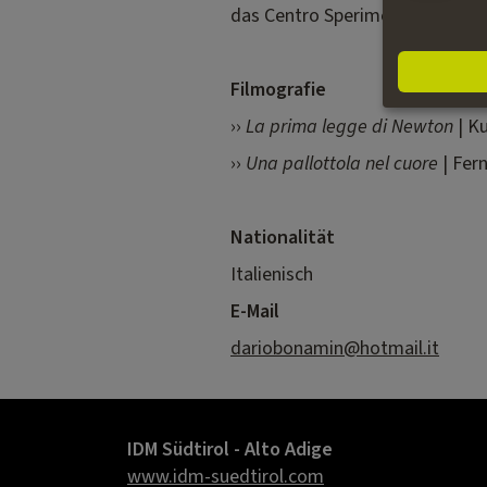
das Centro Sperimentale di Cine
Filmografie
››
La prima legge di Newton
| Ku
››
Una pallottola nel cuore
| Fer
Nationalität
Italienisch
E-Mail
dariobonamin@hotmail.it
IDM Südtirol - Alto Adige
www.idm-suedtirol.com