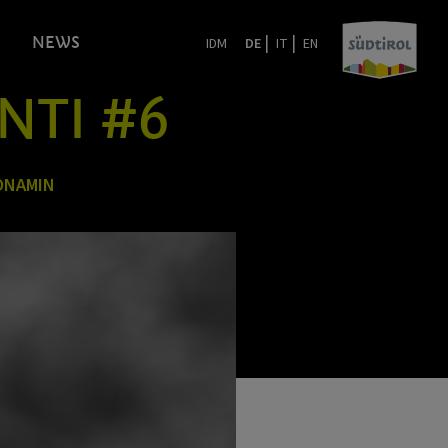
|
|
NEWS
IDM
DE
IT
EN
NTI #6
ONAMIN