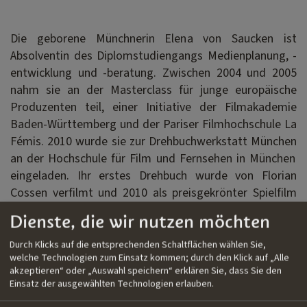
Die geborene Münchnerin Elena von Saucken ist
Absolventin des Diplomstudiengangs Medienplanung, -
entwicklung und -beratung. Zwischen 2004 und 2005
nahm sie an der Masterclass für junge europäische
Produzenten teil, einer Initiative der Filmakademie
Baden-Württemberg und der Pariser Filmhochschule La
Fémis. 2010 wurde sie zur Drehbuchwerkstatt München
an der Hochschule für Film und Fernsehen in München
eingeladen. Ihr erstes Drehbuch wurde von Florian
Cossen verfilmt und 2010 als preisgekrönter Spielfilm
Das Lied in mir
produziert. Ihr neuestes Drehbuch,
Dienste, die wir nutzen möchten
Laura Dekker
(Arbeitstitel), wurde mit dem Thomas-
Strittmatter-Preis 2021 ausgezeichnet.
Durch Klicks auf die entsprechenden Schaltflächen wählen Sie,
welche Technologien zum Einsatz kommen; durch den Klick auf „Alle
akzeptieren“ oder „Auswahl speichern“ erklären Sie, dass Sie den
Einsatz der ausgewählten Technologien erlauben.
Filmografie