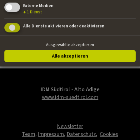
Nationalität
Externe Medien
Italienisch
↓
1
Dienst
E-Mail
Alle Dienste aktivieren oder deaktivieren
federicocampana81@gmail.com
Webseite
Ausgewählte akzeptieren
www.campanafederico.blogspot.com
Alle akzeptieren
IDM Südtirol - Alto Adige
www.idm-suedtirol.com
Newsletter
Team
,
Impressum
,
Datenschutz
,
Cookies