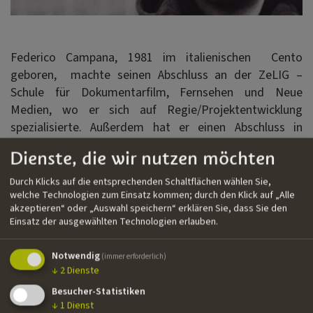
Federico Campana, 1981 im italienischen Cento
geboren, machte seinen Abschluss an der ZeLIG –
Schule für Dokumentarfilm, Fernsehen und Neue
Medien, wo er sich auf Regie/Projektentwicklung
spezialisierte. Außerdem hat er einen Abschluss in
Elektronischer Musik und Elektroakustischer
Dienste, die wir nutzen möchten
Komposition vom Konservatorium Claudio Monteverdi
in Bozen und in Komposition vom Konservatorium F. A.
Durch Klicks auf die entsprechenden Schaltflächen wählen Sie,
welche Technologien zum Einsatz kommen; durch den Klick auf „Alle
Bonporti in Trient. Er hat zahlreiche Filmmusiken
akzeptieren“ oder „Auswahl speichern“ erklären Sie, dass Sie den
komponiert, unter anderen für
From the Depths
und für
Einsatz der ausgewählten Technologien erlauben.
Faith
von Valentina Pedicini sowie für
Becoming Me
von
Martine De Biasi. Seit 2005 arbeitet er hauptsächlich als
Notwendig
(immer erforderlich)
freiberuflicher Regisseur und Komponist.
↓
2
Dienste
Besucher-Statistiken
↓
1
Dienst