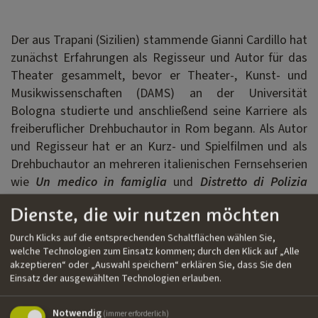
Der aus Trapani (Sizilien) stammende Gianni Cardillo hat
zunächst Erfahrungen als Regisseur und Autor für das
Theater gesammelt, bevor er Theater-, Kunst- und
Musikwissenschaften (DAMS) an der Universität
Bologna studierte und anschließend seine Karriere als
freiberuflicher Drehbuchautor in Rom begann. Als Autor
und Regisseur hat er an Kurz- und Spielfilmen und als
Drehbuchautor an mehreren italienischen Fernsehserien
wie
Un medico in famiglia
und
Distretto di Polizia
mitgearbeitet. 2013 war er Direktor des New Cinema
Dienste, die wir nutzen möchten
Network, einer Initiative des Internationalen
Filmfestivals Rom zur Entwicklung der Projekte junger
Durch Klicks auf die entsprechenden Schaltflächen wählen Sie,
unabhängiger Filmschaffender.
welche Technologien zum Einsatz kommen; durch den Klick auf „Alle
akzeptieren“ oder „Auswahl speichern“ erklären Sie, dass Sie den
Einsatz der ausgewählten Technologien erlauben.
Filmografie
Notwendig
(immer erforderlich)