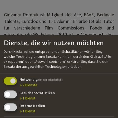
Giovanni Pompili ist Mitglied der Ace, EAVE, Berlinale
Talents, Eurodoc und TFL Alumni. Er arbeitet als Tutor
für verschiedene Film Commissions, Fonds und
internationale Workshops. 2012 ist er Verantwortlicher
für Kino Produzioni geworden, wo er sich um den
Dienste, die wir nutzen möchten
Ausbau internationaler Koproduktionen kümmert. Seine
Durch Klicks auf die entsprechenden Schaltflächen wählen Sie,
letzten Produktionen umfassen „DELTA“ von Michele
welche Technologien zum Einsatz kommen; durch den Klick auf „Alle
Vannucci, der am Filmfestival von Locarno 2022
akzeptieren“ oder „Auswahl speichern“ erklären Sie, dass Sie den
Einsatz der ausgewählten Technologien erlauben.
präsentiert worden ist, „ALCARRÀS“ von Carla Simòn,
der bei der Berlinale2022 mit dem Goldenen Bären
Notwendig
ausgezeichnet wurde und „SOLE“ von Carlo Sironi, bei
(immer erforderlich)
↓
2
Dienste
den European Film Awards 2020 der als Bester Film
Besucher-Statistiken
ausgezeichnet wurde.
↓
1
Dienst
Nationalität
Externe Medien
Italienisch
↓
1
Dienst