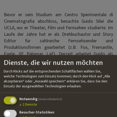
Bevor er sein Studium am Centro Sperimentale di
Cinematografia abschloss, besuchte Guido Silei die
UCLA, wo er Theater, Film und Fernsehen studierte. Im
Laufe der Jahre hat er als Drehbuchautor und Story
Editor für zahlreiche Fernsehsender und
Produktionsfirmen gearbeitet (z.B. Fox, Fremantle,
Eagle, IIF, Palomar, LaF). Derzeit arbeitet Guido als
freiberuflicher Autor und Development Editor in Rom.
Dienste, die wir nutzen möchten
Durch Klicks auf die entsprechenden Schaltflächen wählen Sie,
welche Technologien zum Einsatz kommen; durch den Klick auf „Alle
Filmografie
akzeptieren“ oder „Auswahl speichern“ erklären Sie, dass Sie den
Einsatz der ausgewählten Technologien erlauben.
››
Hotel Pianosa
| Dokumentarfilm | Boats, Fremantle,
Canale Nove | Co-Autor
Notwendig
(immer erforderlich)
››
Boris
| Fernsehserie | Wilder, Fox Internationals
↓
2
Dienste
Channels | Story Editor
Besucher-Statistiken