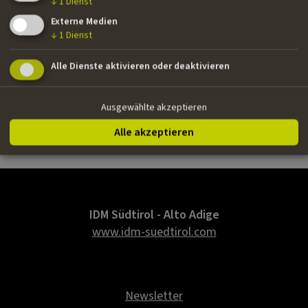
›› Il mostro di Firenze | Miniserie | Wilder, Fox Crime |
↓
1
Dienst
Story Editor
Externe Medien
↓
1
Dienst
Nationalität
Alle Dienste aktivieren oder deaktivieren
Italienisch
Ausgewählte akzeptieren
E-Mail
Alle akzeptieren
guidosilei@gmail.com
IDM Südtirol - Alto Adige
www.idm-suedtirol.com
Newsletter