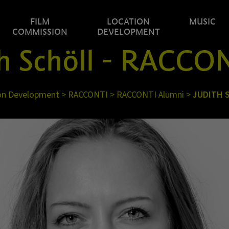
FILM
LOCATION
MUSIC
COMMISSION
DEVELOPMENT
h Schöll - RACCO
on Development
>
RACCONTI
>
RACCONTI Alumni
>
JUDITH 