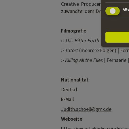
Creative Producerin mehrerer 
All
zuwandte: dem Drehbuchschrei
Filmografie
››
This Bitter Earth
| Serienkonze
››
Tatort
(mehrere Folgen) | Fern
››
Killing All the Flies
| Fernserie
Nationalität
Deutsch
E-Mail
Judith.schoell@gmx.de
Webseite
https://www.linkedin.com/in/ju