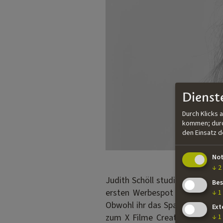
Dienst
Durch Klicks 
kommen; durch
den Einsatz 
No
↓
2
Judith Schöll studierte Kreati
Bes
ersten Werbespot Regie, der m
↓
1
Obwohl ihr das Spaß machte, wo
Ext
zum X Filme Creative Pool ges
↓
1