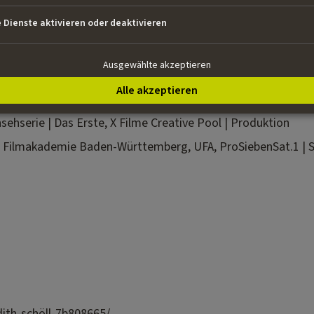
preisgekrönter Fernsehfilme, bevor sie sich der abenteue
e Dienste aktivieren oder deaktivieren
ben.
Ausgewählte akzeptieren
Alle akzeptieren
pt | MEDIA Development Slate, X Filme Creative Pool | Dreh
sehserie | Das Erste, X Filme Creative Pool | Produktion
 | Filmakademie Baden-Württemberg, UFA, ProSiebenSat.1 | 
dith-schöll-7b808665/