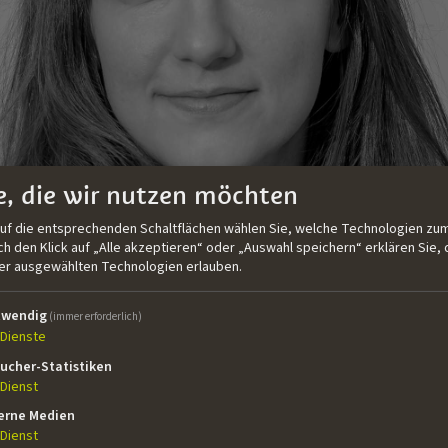
e, die wir nutzen möchten
auf die entsprechenden Schaltflächen wählen Sie, welche Technologien zum
 den Klick auf „Alle akzeptieren“ oder „Auswahl speichern“ erklären Sie, 
der ausgewählten Technologien erlauben.
twendig
(immer erforderlich)
Dienste
v- und Serienproduktion an der Filmakademie Baden-Württem
ucher-Statistiken
it dem First Steps Award ausgezeichnet wurde. Danach st
Dienst
llte Judith doch lieber in die Welt der Spielfilme und Seri
erne Medien
toßen war, arbeitete sie zunächst vier Jahre lang als lei
Dienst