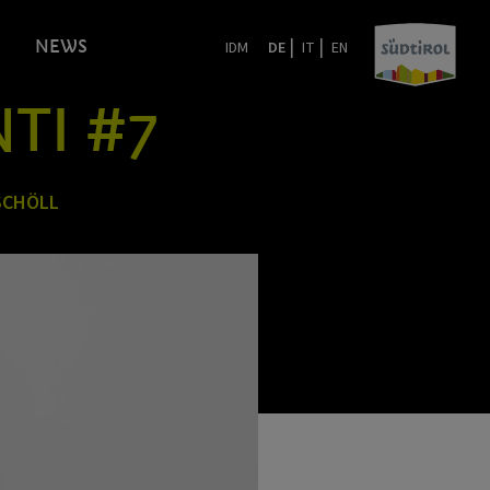
|
|
NEWS
IDM
DE
IT
EN
NTI #7
SCHÖLL