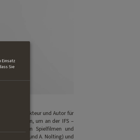
 Einsatz
dass Sie
 Junior-Redakteur und Autor für
 blieb in Köln, um an der IFS –
em war er an Spielfilmen und
 J.M. Scharf und A. Nolting) und