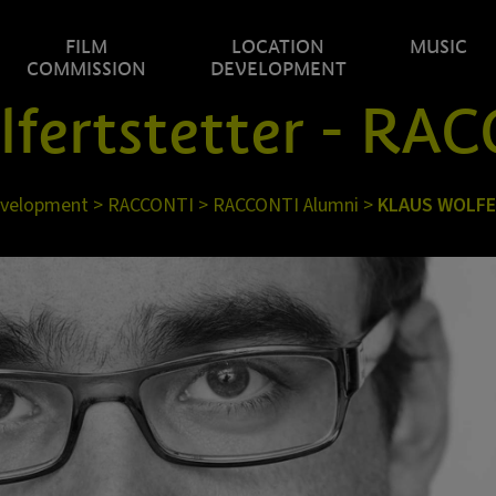
FILM
LOCATION
MUSIC
COMMISSION
DEVELOPMENT
lfertstetter - RA
evelopment
>
RACCONTI
>
RACCONTI Alumni
>
KLAUS WOLF