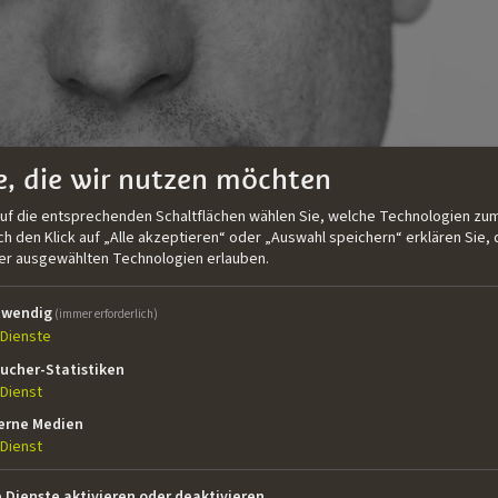
e, die wir nutzen möchten
auf die entsprechenden Schaltflächen wählen Sie, welche Technologien zum
 den Klick auf „Alle akzeptieren“ oder „Auswahl speichern“ erklären Sie, 
der ausgewählten Technologien erlauben.
twendig
(immer erforderlich)
Dienste
ucher-Statistiken
Dienst
n in München, arbeitete Klaus Wolfertstetter zunächst als
erne Medien
tungen, später als Texter für eine Kölner Werbeagentur. Er
Dienst
rehbuch zu studieren und erhielt 2005 einen BA. Seitd
-Autor beteiligt. Zuletzt war er Mitgestalter (zusammen mit
e Dienste aktivieren oder deaktivieren