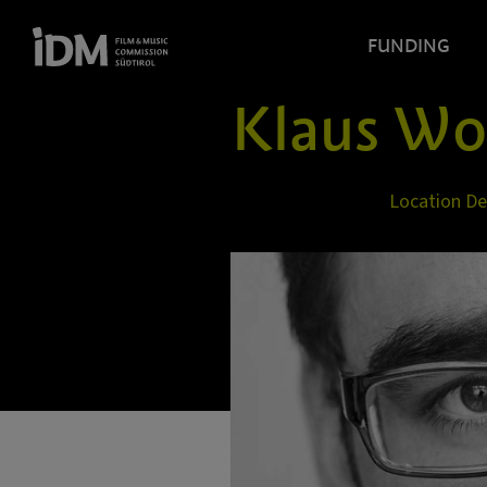
FUNDING
Klaus Wo
Location D