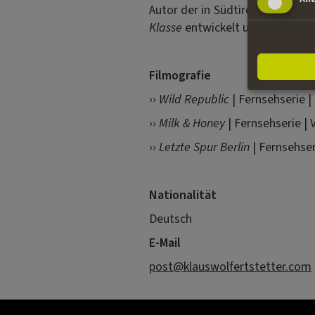
Autor der in Südtirol gedrehte
Klasse
entwickelt und geschrieb
Filmografie
››
Wild Republic
| Fernsehserie |
››
Milk & Honey
| Fernsehserie | 
››
Letzte Spur Berlin
| Fernsehser
Nationalität
Deutsch
E-Mail
post@klauswolfertstetter.com