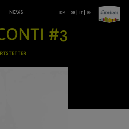
|
|
NEWS
IDM
DE
IT
EN
CCONTI #3
ERTSTETTER