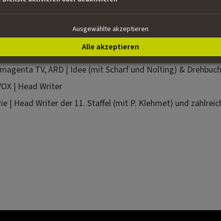
n Fernsehserie
Wild Republic
. Er hat auch eine Romanreihe f
en, die im Thienemann Verlag erschienen ist.
Ausgewählte akzeptieren
Alle akzeptieren
 magenta TV, ARD | Idee (mit Scharf und Nolting) & Drehbuc
VOX | Head Writer
ie | Head Writer der 11. Staffel (mit P. Klehmet) und zahlrei