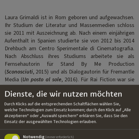
Laura Grimaldi ist in Rom geboren und aufgewachsen.
Ihr Studium der Literatur und Massenmedien schloss
sie 2011 mit Auszeichnung ab. Nach einem einjährigen
Aufenthalt in Spanien studierte sie von 2012 bis 2014
Drehbuch am Centro Sperimentale di Cinematografia.
Nach Abschluss ihres Studiums arbeitete sie als
Fernsehautorin für Stand By Me Production
(
Sconosciuti
, 2015) und als Dialogautorin für Fremantle
Media (
Un posto al sole
, 2016). Für Rai Fiction war sie
als Webautorin bzw. Beraterin und als Junior-
Dienste, die wir nutzen möchten
Redakteurin tätig. Ihre neuen Projekte umfassen
Dokumentarfilme, Spielfilme, Fernsehserien und
Durch Klicks auf die entsprechenden Schaltflächen wählen Sie,
Theaterstücke.
welche Technologien zum Einsatz kommen; durch den Klick auf „Alle
akzeptieren“ oder „Auswahl speichern“ erklären Sie, dass Sie den
Einsatz der ausgewählten Technologien erlauben.
Filmografie
Notwendig
(immer erforderlich)