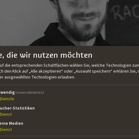
e, die wir nutzen möchten
auf die entsprechenden Schaltflächen wählen Sie, welche Technologien zum
 den Klick auf „Alle akzeptieren“ oder „Auswahl speichern“ erklären Sie, 
der ausgewählten Technologien erlauben.
twendig
(immer erforderlich)
Dienste
ucher-Statistiken
5.07.1992 in Linz, hat von 2012 bis 2016 Theater-, Film- 
Dienst
7 und 2018 hat er ein Austauschprogramm an der Fakultät d
erne Medien
on absolviert. Von 2014 bis 2020 hat er Bildende Kunst / 
Dienst
nste Wien besucht und hat den Studiengang mit dem 