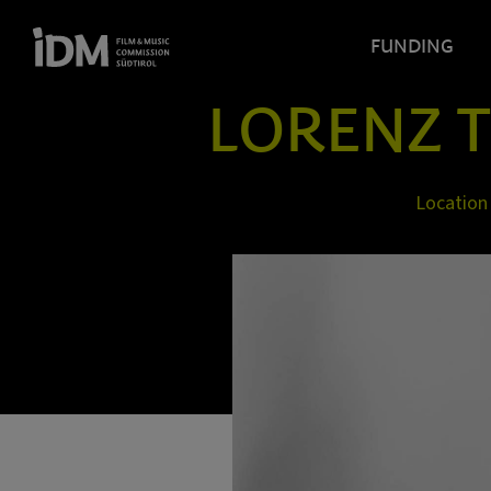
FUNDING
LORENZ T
Location