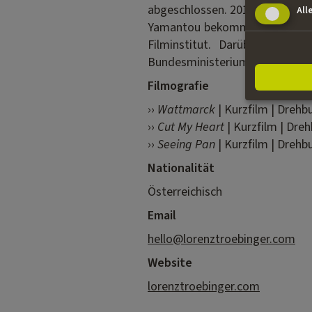
abgeschlossen. 2018 hat er ein
All
Yamantou bekommen; für dasselb
Filminstitut. Darüber hinaus
Bundesministerium für Kunst, Ku
Filmografie
››
Wattmarck
| Kurzfilm | Drehb
››
Cut My Heart
| Kurzfilm | Dreh
››
Seeing Pan
| Kurzfilm | Drehb
Nationalität
Österreichisch
Email
hello@lorenztroebinger.com
Website
lorenztroebinger.com