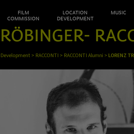
FILM
LOCATION
MUSIC
COMMISSION
DEVELOPMENT
RÖBINGER- RAC
 Development
>
RACCONTI
>
RACCONTI Alumni
>
LORENZ T