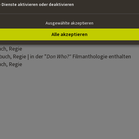
e Subvention vom Screenwriting Forum Vienna für die Drehbu
e Dienste aktivieren oder deaktivieren
e Projekt erhielt er 2019 die Subvention für die Skript-E
 erhielt er 2020 mit seinem Projekt Son den „Star-fel
Ausgewählte akzeptieren
ltur, öffentlicher Dienst und Sport.
Alle akzeptieren
uch, Regie
buch, Regie | in der "
Don Who?"
Filmanthologie enthalten
uch, Regie