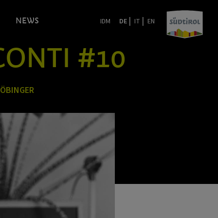
|
|
NEWS
IDM
DE
IT
EN
CONTI #10
RÖBINGER