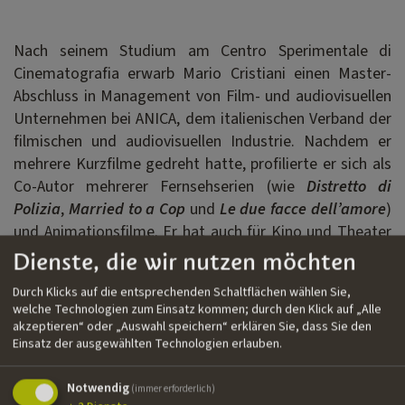
Nach seinem Studium am Centro Sperimentale di
Cinematografia erwarb Mario Cristiani einen Master-
Abschluss in Management von Film- und audiovisuellen
Unternehmen bei ANICA, dem italienischen Verband der
filmischen und audiovisuellen Industrie. Nachdem er
mehrere Kurzfilme gedreht hatte, profilierte er sich als
Co-Autor mehrerer Fernsehserien (wie
Distretto di
Polizia
,
Married to a Cop
und
Le due facce dell’amore
)
und Animationsfilme. Er hat auch für Kino und Theater
geschrieben und Drehbuchtechniken an der Universität
Dienste, die wir nutzen möchten
von Pisa und am Centro Sperimentale di
Durch Klicks auf die entsprechenden Schaltflächen wählen Sie,
Cinematografia in Mailand und Palermo unterrichtet.
welche Technologien zum Einsatz kommen; durch den Klick auf „Alle
akzeptieren“ oder „Auswahl speichern“ erklären Sie, dass Sie den
Einsatz der ausgewählten Technologien erlauben.
Filmografie
Notwendig
››
Back Home
| Miniserie | Casanova Multimedia, Rai 1 |
(immer erforderlich)