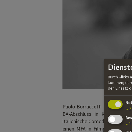
Dienst
Durch Klicks 
kommen; durch
den Einsatz 
No
Paolo Borraccetti ist in Padua
↓
2
BA-Abschluss in Kommunikati
Bes
italienische Comedy-Sendung Ze
↓
1
einen MFA in Filmproduktion z