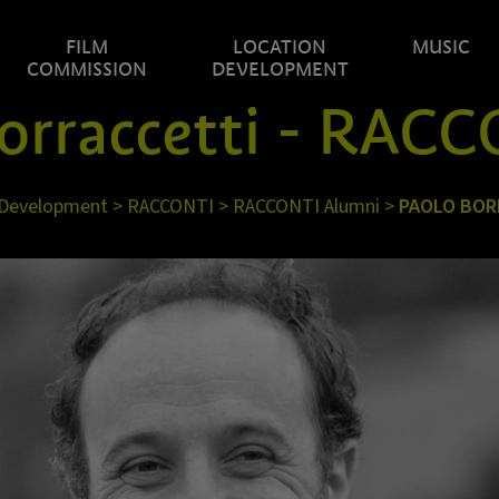
FILM
LOCATION
MUSIC
COMMISSION
DEVELOPMENT
orraccetti - RAC
 Development
>
RACCONTI
>
RACCONTI Alumni
>
PAOLO BOR