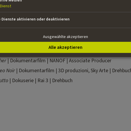
erne Medien
r europäische Sender und Kunden beteiligt. Seine Arbeiten
Dienst
e, Tribeca, Telluride und Tokio. Er hat an verschiedenen Fi
von Film Commission Torino Piemonte organisierten F
e Dienste aktivieren oder deaktivieren
memacher an verschiedenen Institutionen wie IED/OffiCine 
Ausgewählte akzeptieren
Alle akzeptieren
her
| Dokumentarfilm | NANOF | Associate Producer
eo Noir
| Dokumentarfilm | 3D produzioni, Sky Arte | Drehbuc
utto
| Dokuserie | Rai 3 | Drehbuch