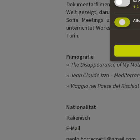
Ext
Dokumentarfilmen und Shows fü
↓
1
Welt gezeigt, darunter Sundanc
Sofia Meetings und an dem 
All
unterrichtet Workshops für Fil
Turin.
Filmografie
››
The Disappearance of My Mot
››
Jean Claude Izzo – Mediterran
››
Viaggio nel Paese del Rischiat
Nationalität
Italienisch
E-Mail
paolo.borraccetti@gmail.com