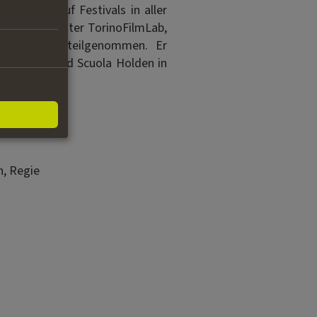
 wurden auf Festivals in aller
lmLabs, darunter TorinoFilmLab,
iction Lab teilgenommen. Er
in Mailand und Scuola Holden in
h, Regie