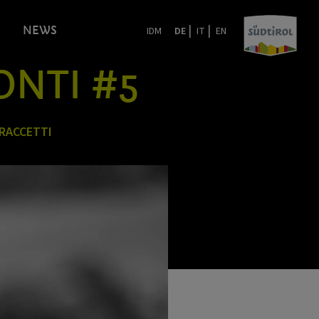
|
|
NEWS
IDM
DE
IT
EN
CONTI #5
RACCETTI