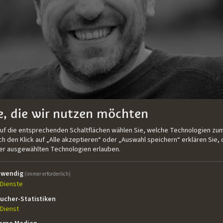
e, die wir nutzen möchten
auf die entsprechenden Schaltflächen wählen Sie, welche Technologien zum
 den Klick auf „Alle akzeptieren“ oder „Auswahl speichern“ erklären Sie, 
der ausgewählten Technologien erlauben.
twendig
(immer erforderlich)
 geboren und aufgewachsen und lebt jetzt in Rom. Er hat a
Dienste
onswissenschaften erworben und fand danach Arbeit als
ucher-Statistiken
lig. Dann zog er mit einem Fulbright-Stipendium in die Ver
Dienst
u absolvieren. Er war als Produzent, Autor und Regisseu