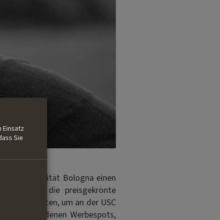
 Einsatz
dass Sie
n der Universität Bologna einen
 Autor für die preisgekrönte
einigten Staaten, um an der USC
r an verschiedenen Werbespots,