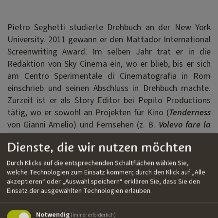
Pietro Seghetti studierte Drehbuch an der New York
University.
2011 gewann er den Mattador International
Screenwriting Award. Im selben Jahr trat er in die
Redaktion von Sky Cinema ein, wo er blieb, bis er sich
am Centro Sperimentale di Cinematografia in Rom
einschrieb und seinen Abschluss in Drehbuch machte.
Zurzeit ist er als Story Editor bei Pepito Productions
tätig, wo er sowohl an Projekten für Kino (
Tenderness
von Gianni Amelio) und Fernsehen (z. B.
Volevo fare la
rockstar
von Matteo Oleotto) beteiligt ist. Pietro
Dienste, die wir nutzen möchten
arbeitet außerdem an verschiedenen Projekten für
Indigo Film. Er ist sowohl als Drehbuchautor als auch als
Durch Klicks auf die entsprechenden Schaltflächen wählen Sie,
Story Editor tätig (entweder bei den Dreharbeiten oder
welche Technologien zum Einsatz kommen; durch den Klick auf „Alle
akzeptieren“ oder „Auswahl speichern“ erklären Sie, dass Sie den
in der Postproduktion) und entwickelt derzeit zwei
Einsatz der ausgewählten Technologien erlauben.
Fernsehsendungen.
Notwendig
(immer erforderlich)