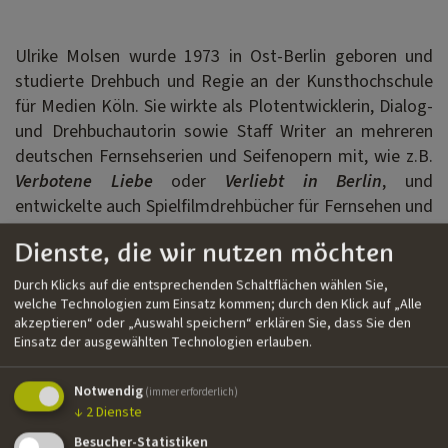
Ulrike Molsen wurde 1973 in Ost-Berlin geboren und
studierte Drehbuch und Regie an der Kunsthochschule
für Medien Köln. Sie wirkte als Plotentwicklerin, Dialog-
und Drehbuchautorin sowie Staff Writer an mehreren
deutschen Fernsehserien und Seifenopern mit, wie z.B.
Verbotene Liebe
oder
Verliebt in Berlin
, und
entwickelte auch Spielfilmdrehbücher für Fernsehen und
Kino. Sie lebt und arbeitet in Berlin als freiberufliche
Dienste, die wir nutzen möchten
Drehbuchautorin.
Durch Klicks auf die entsprechenden Schaltflächen wählen Sie,
welche Technologien zum Einsatz kommen; durch den Klick auf „Alle
Filmografie
akzeptieren“ oder „Auswahl speichern“ erklären Sie, dass Sie den
Einsatz der ausgewählten Technologien erlauben.
››
In aller Freundschaft – Die jungen Ärzte
| Fernsehserie |
Saxonia, ARD | Drehbuch
Notwendig
(immer erforderlich)
↓
2
Dienste
››
Mann in Mond
| Fernsehfilm | Zoela Film, ZDF |
Drehbuch
Besucher-Statistiken