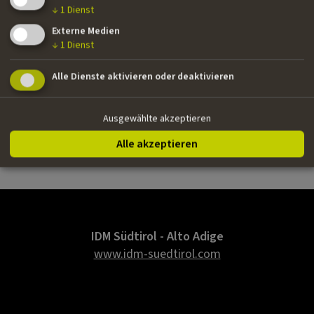
↓
1
Dienst
››
Tatort: Schwarze Tiger, weiße Löwen
| Fernsehserie |
Externe Medien
Studio Hamburg, NDR | Drehbuch
↓
1
Dienst
Alle Dienste aktivieren oder deaktivieren
Nationalität
Deutsch
Ausgewählte akzeptieren
E-Mail
Alle akzeptieren
ulrike.molsen@gmx.de
IDM Südtirol - Alto Adige
www.idm-suedtirol.com