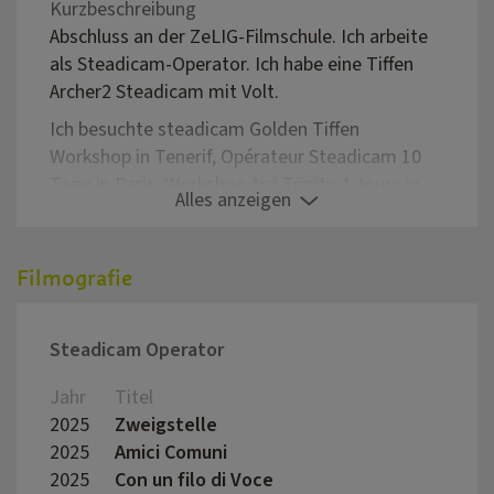
Kurzbeschreibung
Abschluss an der ZeLIG-Filmschule. Ich arbeite
als Steadicam-Operator. Ich habe eine Tiffen
Archer2 Steadicam mit Volt.
Ich besuchte steadicam Golden Tiffen
Workshop in Tenerif, Opérateur Steadicam 10
Tage in Paris, Workshop Arri Trinity 4 Jours in
Alles anzeigen
Paris und den Filmoperator-Workshop in
Catania Terre di Cinema.
Filmografie
Als Steadicam operator habe ich an Spielfilmen,
Dokumentationen, Werbespots, Kurzfilmen und
Videoclips mitgewirkt.
Steadicam Operator
Ich arbeite hauptsächlich im Trentino-Südtirol
und Mailand.
Jahr
Titel
Regis
2025
Zweigstelle
Juliu
2025
Amici Comuni
Marco
2025
Con un filo di Voce
Aless