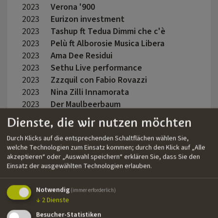
2023
Verona '900
Dario 
2023
Eurizon investment
Valen
2023
Tashup ft Tedua Dimmi che c'è
Late 
2023
Pelù ft Alborosie Musica Libera
Marc 
2023
Ama Dee Residui
Emman
2023
Sethu Live performance
Claud
2023
Zzzquil con Fabio Rovazzi
Mauro
2023
Nina Zilli Innamorata
Mauro
2023
Der Maulbeerbaum
Corne
Camp
Dienste, die wir nutzen möchten
2023
Emanuelino 4z
Matte
Durch Klicks auf die entsprechenden Schaltflächen wählen Sie,
2023
Elettra Lamborghini Mani in alto
Fabio
welche Technologien zum Einsatz kommen; durch den Klick auf „Alle
2023
Oltre L'oblio
Martin
akzeptieren“ oder „Auswahl speichern“ erklären Sie, dass Sie den
2023
Louis Vuitton Sfilata Cruise 2024
Lilia
Einsatz der ausgewählten Technologien erlauben.
2023
Anna ft Plaza Vetri neri
Late 
2023
Nek ft Renga Solit Lido
Marc 
Notwendig
(immer erforderlich)
↓
2
Dienste
2023
Icy ft Medi Vida Loca
Late 
2023
Ana Mena ft Fred de Palma Melodia
Marc 
Besucher-Statistiken