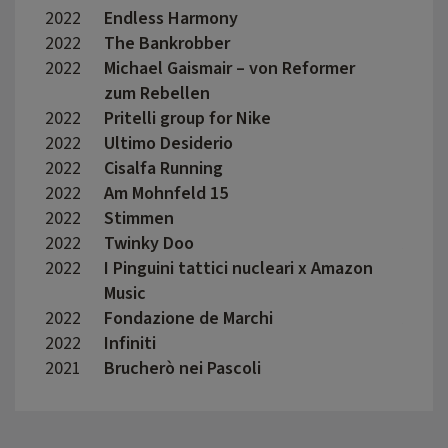
2022
Endless Harmony
France
2022
The Bankrobber
Madda
2022
Michael Gaismair – von Reformer
Wolfg
zum Rebellen
2022
Pritelli group for Nike
Marco
2022
Ultimo Desiderio
Edoar
2022
Cisalfa Running
Nicol
2022
Am Mohnfeld 15
David
2022
Stimmen
Luis 
2022
Twinky Doo
Aless
2022
I Pinguini tattici nucleari x Amazon
I Bro
Music
2022
Fondazione de Marchi
Anna 
2022
Infiniti
Crist
2021
Brucherò nei Pascoli
David