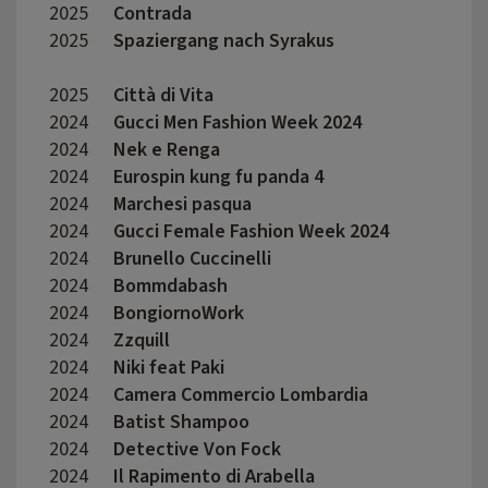
2025
Contrada
Cale 
2025
Spaziergang nach Syrakus
Lars 
2025
Città di Vita
Fabio
2024
Gucci Men Fashion Week 2024
Lorenz
2024
Nek e Renga
Marc 
2024
Eurospin kung fu panda 4
Mirko 
2024
Marchesi pasqua
Sophi
2024
Gucci Female Fashion Week 2024
Lorenz
2024
Brunello Cuccinelli
Enea 
2024
Bommdabash
Fabri
2024
BongiornoWork
Giuse
2024
Zzquill
Mauro
2024
Niki feat Paki
Peter
2024
Camera Commercio Lombardia
Erman
2024
Batist Shampoo
Feder
2024
Detective Von Fock
Auru
2024
Il Rapimento di Arabella
Caroli