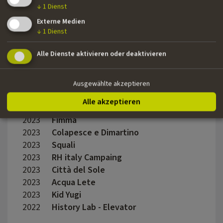
↓
1
Dienst
Criminale
2023
Otto underwear
krishn
Externe Medien
↓
1
Dienst
2023
Blessed
Lorenz
2023
Batist Shampoo
Two S
Alle Dienste aktivieren oder deaktivieren
2023
Maserati
Marco
2023
Mac Cosmetici
Lorenz
2023
Olinda
Nicol
Ausgewählte akzeptieren
2023
MARIANENGRABEN
Eilee
Alle akzeptieren
2023
Il tricolore
2023
Fimma
2023
Colapesce e Dimartino
Giaco
2023
Squali
Albert
2023
RH italy Campaing
Justi
2023
Città del Sole
2023
Acqua Lete
Late 
2023
Kid Yugi
Marti
2022
History Lab - Elevator
Matte