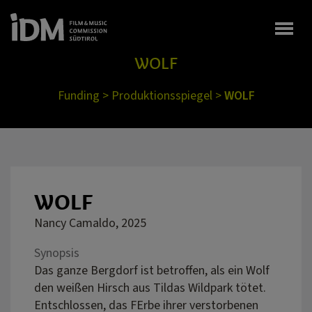
Togg
WOLF
Funding
>
Produktionsspiegel
>
WOLF
WOLF
Nancy Camaldo, 2025
Synopsis
Das ganze Bergdorf ist betroffen, als ein Wolf
den weißen Hirsch aus Tildas Wildpark tötet.
Entschlossen, das FErbe ihrer verstorbenen