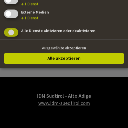
Genre: Mystery-Horror
↓
1
Dienst
Produktionsfirma: Elfenholz Film GmbH
Externe Medien
Funding type: Produktion
↓
1
Dienst
Fördersumme: 450.000,00 €
Alle Dienste aktivieren oder deaktivieren
Ausgewählte akzeptieren
zurück
Alle akzeptieren
IDM Südtirol - Alto Adige
www.idm-suedtirol.com