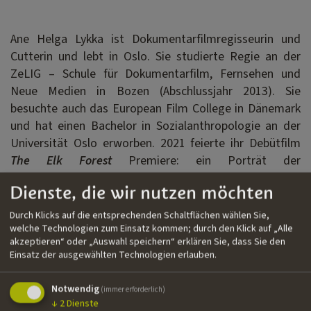
Ane Helga Lykka ist Dokumentarfilmregisseurin und
Cutterin und lebt in Oslo. Sie studierte Regie an der
ZeLIG – Schule für Dokumentarfilm, Fernsehen und
Neue Medien in Bozen (Abschlussjahr 2013). Sie
besuchte auch das European Film College in Dänemark
und hat einen Bachelor in Sozialanthropologie an der
Universität Oslo erworben. 2021 feierte ihr Debütfilm
The Elk Forest
Premiere: ein Porträt der
Jagdtraditionen und des Lebens in Anes Heimatstadt in
Dienste, die wir nutzen möchten
Norwegen. Sie liebt das Storytelling in allen Formen.
Ihre besondere Vorliebe gilt dem Filmschnitt, mit dem
Durch Klicks auf die entsprechenden Schaltflächen wählen Sie,
sie den Geschichten eine endgültige Form gibt.
welche Technologien zum Einsatz kommen; durch den Klick auf „Alle
akzeptieren“ oder „Auswahl speichern“ erklären Sie, dass Sie den
Einsatz der ausgewählten Technologien erlauben.
Filmografie
Notwendig
(immer erforderlich)
››
The Elk Forest
|
Dokumentarfilm
|
Motlys, Trad
↓
2
Dienste