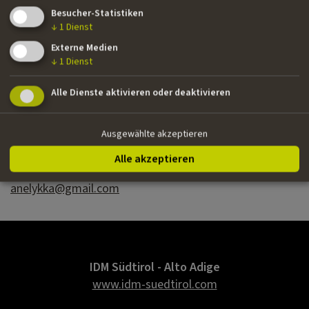
Film |
Drehbuch, Regie
Besucher-Statistiken
↓
1
Dienst
››
Anderswo
| Dokumentarfilm | ZeLIG |
Drehbuch, Regie
Externe Medien
››
Rust
| Kurzfilm | European Film College | Drehbuch,
↓
1
Dienst
Regie
Alle Dienste aktivieren oder deaktivieren
Nationalität
Ausgewählte akzeptieren
Norwegisch
Alle akzeptieren
E-Mail
anelykka@gmail.com
IDM Südtirol - Alto Adige
www.idm-suedtirol.com