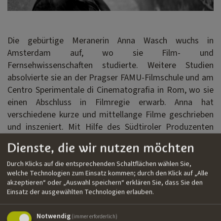
Die gebürtige Meranerin Anna Wasch wuchs in
Amsterdam auf, wo sie Film- und
Fernsehwissenschaften studierte. Weitere Studien
absolvierte sie an der Pragser FAMU-Filmschule und am
Centro Sperimentale di Cinematografia in Rom, wo sie
einen Abschluss in Filmregie erwarb. Anna hat
verschiedene kurze und mittellange Filme geschrieben
und inszeniert. Mit Hilfe des Südtiroler Produzenten
Karl Baumgartner und mit Unterstützung von IDM
Dienste, die wir nutzen möchten
Südtirol entwickelte Anna das Drehbuch für ihr
Spielfilmprojekt
Porcelain Girl
.
Durch Klicks auf die entsprechenden Schaltflächen wählen Sie,
welche Technologien zum Einsatz kommen; durch den Klick auf „Alle
akzeptieren“ oder „Auswahl speichern“ erklären Sie, dass Sie den
Einsatz der ausgewählten Technologien erlauben.
Filmografie
››
Alba
| Kurzfilm | Drehbuch, Regie
Notwendig
(immer erforderlich)