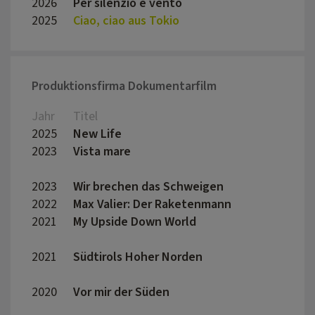
2026
Per silenzio e vento
Marco
2025
Ciao, ciao aus Tokio
Marti
Produktionsfirma Dokumentarfilm
Jahr
Titel
Regis
2025
New Life
Berna
2023
Vista mare
Julia 
Kofle
2023
Wir brechen das Schweigen
Georg
2022
Max Valier: Der Raketenmann
Thoma
2021
My Upside Down World
Elena 
2021
Südtirols Hoher Norden
Joch
2020
Vor mir der Süden
Pepe 