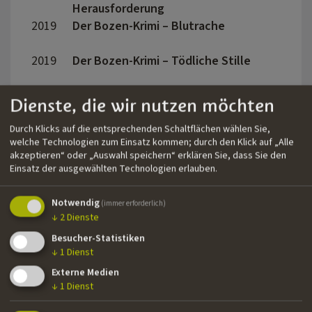
Herausforderung
2019
Der Bozen-Krimi – Blutrache
Thors
2019
Der Bozen-Krimi – Tödliche Stille
Thors
2019
Wild East (aka. Where the Road
Matis
Dienste, die wir nutzen möchten
Leads)
2019
Der Bozen-Krimi – Zündstoff
Kaspa
Durch Klicks auf die entsprechenden Schaltflächen wählen Sie,
welche Technologien zum Einsatz kommen; durch den Klick auf „Alle
akzeptieren“ oder „Auswahl speichern“ erklären Sie, dass Sie den
2018
Böse Spiele
Ulrich
Einsatz der ausgewählten Technologien erlauben.
Notwendig
(immer erforderlich)
2018
Die große Zinne
Reinh
↓
2
Dienste
Besucher-Statistiken
2018
Der Bozen-Krimi – Mörderisches
Thors
↓
1
Dienst
Schweigen
Externe Medien
2018
Mord am Unmöglichen
Reinh
↓
1
Dienst
2018
Der Bozen-Krimi – Gegen die Zeit
Thors