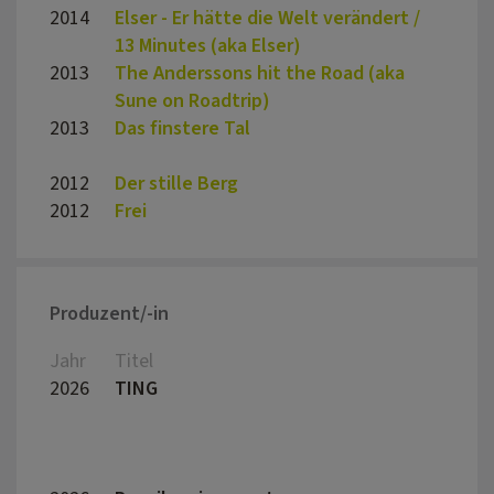
2014
Elser - Er hätte die Welt verändert /
Oliver
13 Minutes (aka Elser)
2013
The Anderssons hit the Road (aka
Hann
Sune on Roadtrip)
2013
Das finstere Tal
Andre
2012
Der stille Berg
Ernst
2012
Frei
Bernd
Produzent/-in
Jahr
Titel
Regis
2026
TING
Maxim