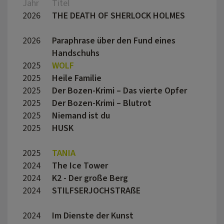
Jahr
Titel
Regis
2026
THE DEATH OF SHERLOCK HOLMES
Pierr
Blüm
2026
Paraphrase über den Fund eines
Marei
Handschuhs
2025
WOLF
Nanc
2025
Heile Familie
Floria
2025
Der Bozen-Krimi – Das vierte Opfer
Hans 
2025
Der Bozen-Krimi – Blutrot
Hans 
2025
Niemand ist du
Sophi
2025
HUSK
Mia M
Trach
2025
TANIA
Elmar
2024
The Ice Tower
Lucile
2024
K2 - Der große Berg
Reinh
2024
STILFSERJOCHSTRAßE
Hans 
2024
Im Dienste der Kunst
Joche