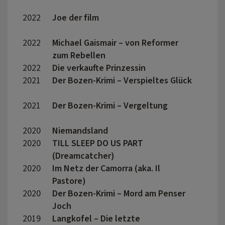
2022
Joe der film
Thoma
2022
Michael Gaismair – von Reformer
Wolfg
zum Rebellen
2022
Die verkaufte Prinzessin
Matth
2021
Der Bozen-Krimi – Verspieltes Glück
Thors
2021
Der Bozen-Krimi – Vergeltung
Thors
2020
Niemandsland
Reinh
2020
TILL SLEEP DO US PART
Peter
(Dreamcatcher)
2020
Im Netz der Camorra (aka. Il
Andre
Pastore)
2020
Der Bozen-Krimi – Mord am Penser
Thoma
Joch
2019
Langkofel – Die letzte
Reinh