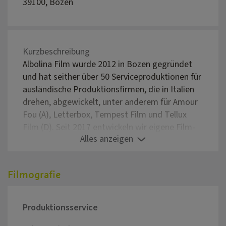
39100, Bozen
Kurzbeschreibung
Albolina Film wurde 2012 in Bozen gegründet
und hat seither über 50 Serviceproduktionen für
ausländische Produktionsfirmen, die in Italien
drehen, abgewickelt, unter anderem für Amour
Fou (A), Letterbox, Tempest Film und Tellux
Film (D). Seit 2017 entwickeln wir eigene Film-
Alles anzeigen
und Fernsehproduktionen. Der Fokus von
Albolina Film liegt auf Dokumentar- und
Spielfilmen im Arthouse-Bereich, dabei arbeiten
Filmografie
wir bevorzugt in europäischen und
internationalen Co-Produktionen mit.
Produktionsservice