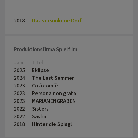
2018
Das versunkene Dorf
Georg
Produktionsfirma Spielfilm
Jahr
Titel
Regis
2025
Eklipse
Manue
2024
The Last Summer
João 
2023
Così com'è
Antone
2023
Persona non grata
Anton
2023
MARIANENGRABEN
Eilee
2022
Sisters
Linda
2022
Sasha
Vladi
2018
Hinter die Spiagl
Dietm