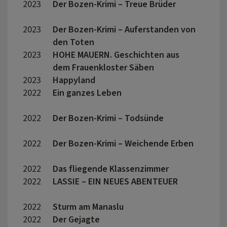
2023
Der Bozen-Krimi – Treue Brüder
Josh 
2023
Der Bozen-Krimi – Auferstanden von
Josh 
den Toten
2023
HOHE MAUERN. Geschichten aus
Evi Ob
dem Frauenkloster Säben
Eisen
2023
Happyland
Evi 
2022
Ein ganzes Leben
Hans 
2022
Der Bozen-Krimi – Todsünde
Sabin
2022
Der Bozen-Krimi – Weichende Erben
Sabin
2022
Das fliegende Klassenzimmer
Carol
2022
LASSIE – EIN NEUES ABENTEUER
Hanno
2022
Sturm am Manaslu
Reinh
2022
Der Gejagte
Rick 