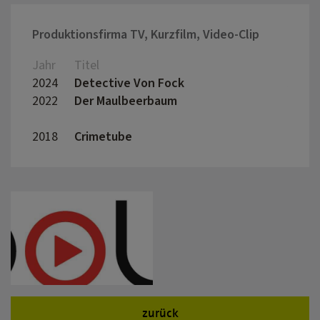
Produktionsfirma TV, Kurzfilm, Video-Clip
Jahr
Titel
Regis
2024
Detective Von Fock
Auru
2022
Der Maulbeerbaum
Corne
Camp
2018
Crimetube
Lisam
zurück