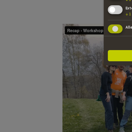
Ext
↓
1
All