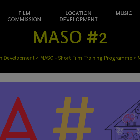
FILM
LOCATION
MUSIC
COMMISSION
DEVELOPMENT
MASO #2
on Development
>
MASO - Short Film Training Programme
>