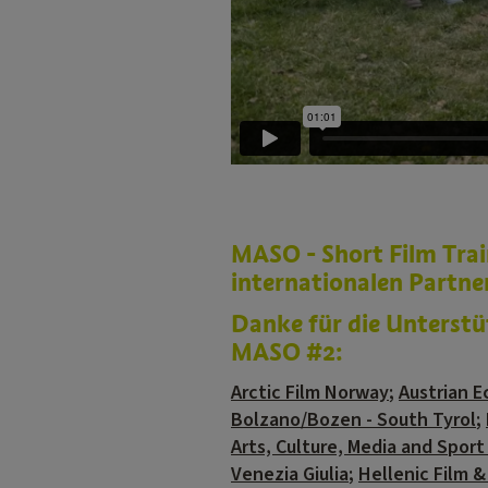
MASO - Short Film Tra
internationalen Partne
Danke für die Unterstü
MASO #2:
Arctic Film Norway
;
Austrian E
Bolzano/Bozen - South Tyrol
;
Arts, Culture, Media and Spor
Venezia Giulia
;
Hellenic Film &