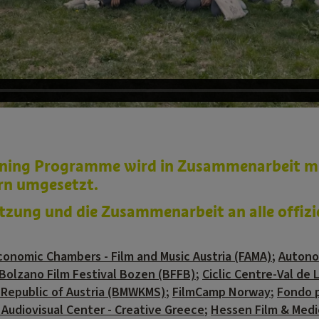
ining Programme wird in Zusammenarbeit mi
rn umgesetzt.
tzung und die Zusammenarbeit an alle offizi
conomic Chambers - Film and Music Austria (FAMA)
;
Autono
Bolzano Film Festival Bozen (BFFB)
;
Ciclic Centre-Val de 
t Republic of Austria (BMWKMS)
;
FilmCamp Norway
;
Fondo pe
 Audiovisual Center - Creative Greece
;
Hessen Film & Med