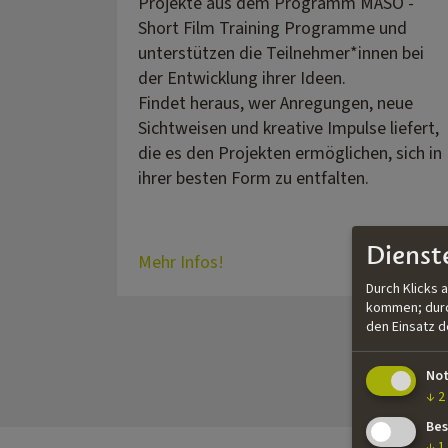
Projekte aus dem Programm MASO -
Short Film Training Programme und
unterstützen die Teilnehmer*innen bei
der Entwicklung ihrer Ideen.
Findet heraus, wer Anregungen, neue
Sichtweisen und kreative Impulse liefert,
die es den Projekten ermöglichen, sich in
ihrer besten Form zu entfalten.
Dienst
Mehr Infos!
Durch Klicks 
kommen; durch
den Einsatz 
No
↓
2
Bes
↓
1