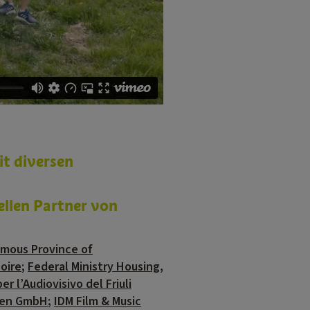
t diversen
ellen Partner von
mous Province of
Loire
;
Federal Ministry Housing,
r l’Audiovisivo del Friuli
ien GmbH
;
IDM Film & Music