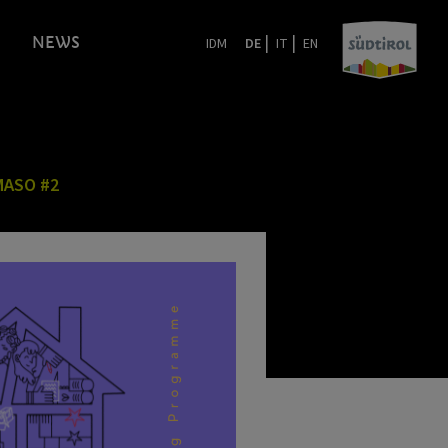
|
|
NEWS
IDM
DE
IT
EN
MASO #2